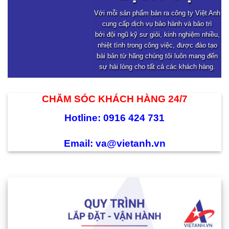
Với mỗi sản phẩm bán ra công ty Việt Anh
cung cấp dịch vụ bảo hành và bảo trì
bởi đội ngũ kỹ sư giỏi, kinh nghiệm nhiều,
nhiệt tình trong công việc, được đào tạo
bài bản từ hãng chúng tôi luôn mang đến
sự hài lòng cho tất cả các khách hàng.
CHĂM SÓC KHÁCH HÀNG 24/7
Hotline: 0916 424 731
Email: va@vietanh.vn