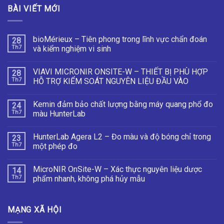
BÀI VIẾT MỚI
bioMérieux – Tiên phong trong lĩnh vực chẩn đoán
28
Th7
và kiểm nghiệm vi sinh
VIAVI MICRONIR ONSITE-W – THIẾT BỊ PHÙ HỢP
28
Th7
HỖ TRỢ KIỂM SOÁT NGUYÊN LIỆU ĐẦU VÀO
Kemin đảm bảo chất lượng bằng máy quang phổ đo
24
Th7
màu HunterLab
HunterLab Agera L2 – Đo màu và độ bóng chỉ trong
23
Th7
một phép đo
MicroNIR OnSite-W – Xác thực nguyên liệu dược
14
Th7
phẩm nhanh, không phá hủy mẫu
MẠNG XÃ HỘI