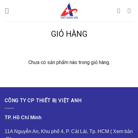
Chuyển
đến
nội
dung
GIỎ HÀNG
Chưa có sản phẩm nào trong giỏ hàng.
CÔNG TY CP THIẾT BỊ VIỆT ANH
TP. Hồ Chí Minh
11A Nguyễn An, Khu phố 4, P. Cát Lái, Tp. HCM (
Xem bản