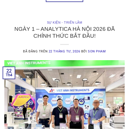
SỰ KIỆN - TRIỂN LÃM
NGÀY 1 – ANALYTICA HÀ NỘI 2026 ĐÃ
CHÍNH THỨC BẮT ĐẦU!
ĐÃ ĐĂNG TRÊN
22 THÁNG TƯ, 2026
BỞI
SON PHAM
22
Th4