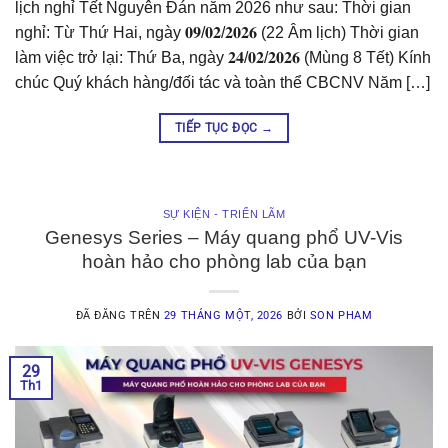
lịch nghỉ Tết Nguyên Đán năm 2026 như sau: Thời gian
nghỉ: Từ Thứ Hai, ngày 𝟎𝟗/𝟎𝟐/𝟐𝟎𝟐𝟔 (22 Âm lịch) Thời gian
làm việc trở lại: Thứ Ba, ngày 𝟐𝟒/𝟎𝟐/𝟐𝟎𝟐𝟔 (Mùng 8 Tết) Kính
chúc Quý khách hàng/đối tác và toàn thể CBCNV Năm […]
TIẾP TỤC ĐỌC
→
SỰ KIỆN - TRIỂN LÃM
Genesys Series – Máy quang phổ UV-Vis
hoàn hảo cho phòng lab của bạn
ĐÃ ĐĂNG TRÊN
29 THÁNG MỘT, 2026
BỞI
SON PHAM
29
Th1