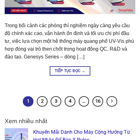
Trong bối cảnh các phòng thí nghiệm ngày càng yêu cầu
độ chính xác cao, vận hành ổn định và tối ưu chi phí đầu
tư, việc lựa chọn một hệ thống máy quang phổ UV-Vis phù
hợp đóng vai trò then chốt trong hoạt động QC, R&D và
đào tạo. Genesys Series – dòng […]
TIẾP TỤC ĐỌC
→
1
2
3
4
…
16
Xem nhiều nhất
Khuyến Mãi Dành Cho Máy Cộng Hưởng Từ
Hạt Nhân Để Bàn X-Pulse