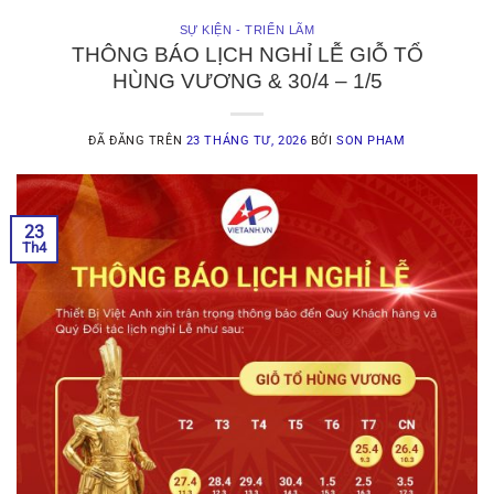
SỰ KIỆN - TRIỂN LÃM
THÔNG BÁO LỊCH NGHỈ LỄ GIỖ TỔ
HÙNG VƯƠNG & 30/4 – 1/5
ĐÃ ĐĂNG TRÊN
23 THÁNG TƯ, 2026
BỞI
SON PHAM
23
Th4