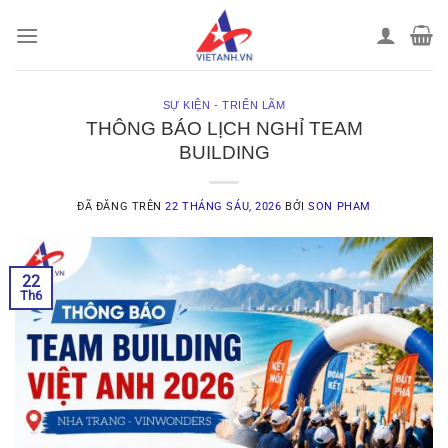
Chuyển
đến
nội
dung
SỰ KIỆN - TRIỂN LÃM
THÔNG BÁO LỊCH NGHỈ TEAM
BUILDING
ĐÃ ĐĂNG TRÊN
22 THÁNG SÁU, 2026
BỞI
SON PHAM
22
Th6