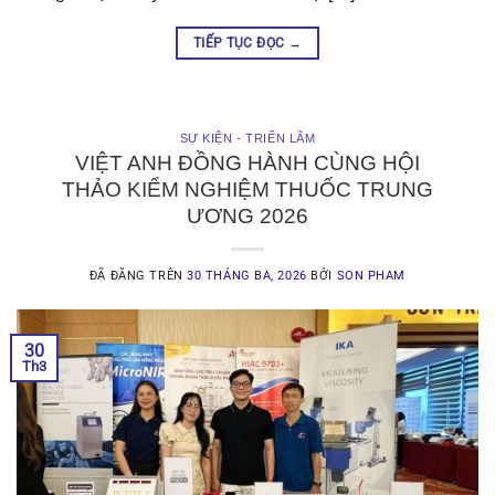
TIẾP TỤC ĐỌC
→
SỰ KIỆN - TRIỂN LÃM
VIỆT ANH ĐỒNG HÀNH CÙNG HỘI
THẢO KIỂM NGHIỆM THUỐC TRUNG
ƯƠNG 2026
ĐÃ ĐĂNG TRÊN
30 THÁNG BA, 2026
BỞI
SON PHAM
30
Th3