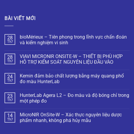
BÀI VIẾT MỚI
bioMérieux – Tiên phong trong lĩnh vực chẩn đoán
28
Th7
và kiểm nghiệm vi sinh
VIAVI MICRONIR ONSITE-W – THIẾT BỊ PHÙ HỢP
28
Th7
HỖ TRỢ KIỂM SOÁT NGUYÊN LIỆU ĐẦU VÀO
Kemin đảm bảo chất lượng bằng máy quang phổ
24
Th7
đo màu HunterLab
HunterLab Agera L2 – Đo màu và độ bóng chỉ trong
23
Th7
một phép đo
MicroNIR OnSite-W – Xác thực nguyên liệu dược
14
Th7
phẩm nhanh, không phá hủy mẫu