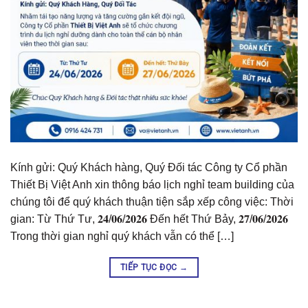
Kính gửi: Quý Khách hàng, Quý Đối tác Công ty Cổ phần
Thiết Bị Việt Anh xin thông báo lịch nghỉ team building của
chúng tôi để quý khách thuận tiện sắp xếp công việc: Thời
gian: Từ Thứ Tư, 𝟐𝟒/𝟎𝟔/𝟐𝟎𝟐𝟔 Đến hết Thứ Bảy, 𝟐𝟕/𝟎𝟔/𝟐𝟎𝟐𝟔
Trong thời gian nghỉ quý khách vẫn có thể […]
TIẾP TỤC ĐỌC
→