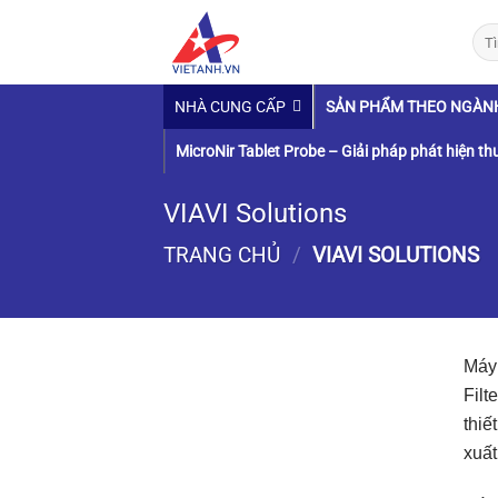
Chuyển
Tìm
đến
kiếm
nội
dung
NHÀ CUNG CẤP
SẢN PHẨM THEO NGÀN
MicroNir Tablet Probe – Giải pháp phát hiện thu
VIAVI Solutions
TRANG CHỦ
/
VIAVI SOLUTIONS
Máy 
Filt
thiế
xuấ