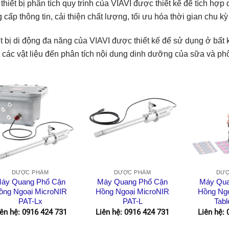
thiết bị phân tích quy trình của VIAVI được thiết kế để tích hợp
 cấp thông tin, cải thiện chất lượng, tối ưu hóa thời gian chu kỳ
t bị di động đa năng của VIAVI được thiết kế để sử dụng ở bất k
 các vật liệu đến phân tích nội dung dinh dưỡng của sữa và ph
DƯỢC PHẨM
DƯỢC PHẨM
DƯỢ
áy Quang Phổ Cận
Máy Quang Phổ Cận
Máy Qua
ồng Ngoại MicroNIR
Hồng Ngoại MicroNIR
Hồng Ngo
PAT-Lx
PAT-L
Tabl
iên hệ: 0916 424 731
Liên hệ: 0916 424 731
Liên hệ: