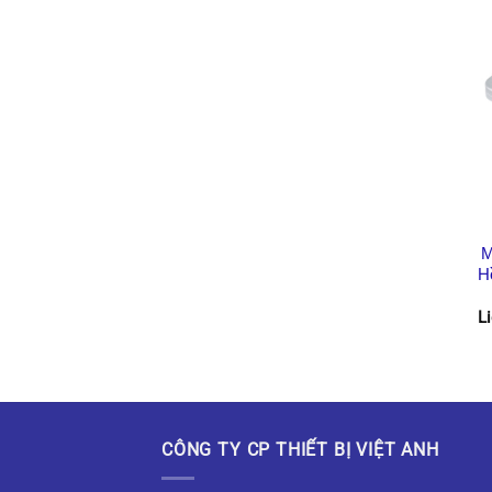
M
H
L
CÔNG TY CP THIẾT BỊ VIỆT ANH