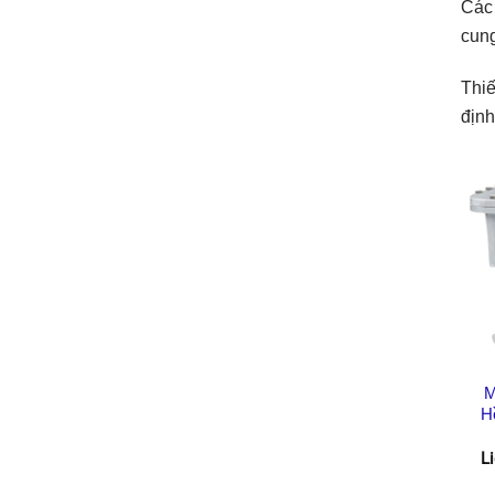
Các 
cung
Thiế
định
M
H
L