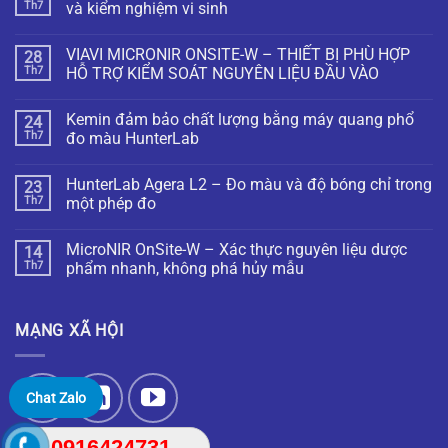
Th7
và kiểm nghiệm vi sinh
VIAVI MICRONIR ONSITE-W – THIẾT BỊ PHÙ HỢP
28
Th7
HỖ TRỢ KIỂM SOÁT NGUYÊN LIỆU ĐẦU VÀO
Kemin đảm bảo chất lượng bằng máy quang phổ
24
Th7
đo màu HunterLab
HunterLab Agera L2 – Đo màu và độ bóng chỉ trong
23
Th7
một phép đo
MicroNIR OnSite-W – Xác thực nguyên liệu dược
14
Th7
phẩm nhanh, không phá hủy mẫu
MẠNG XÃ HỘI
Chat Zalo
0916424731