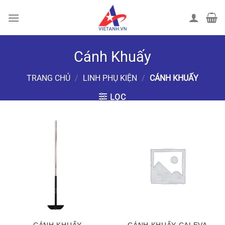
Chuyển
đến
nội
dung
Cánh Khuấy
TRANG CHỦ
/
LINH PHỤ KIỆN
/
CÁNH KHUẤY
LỌC