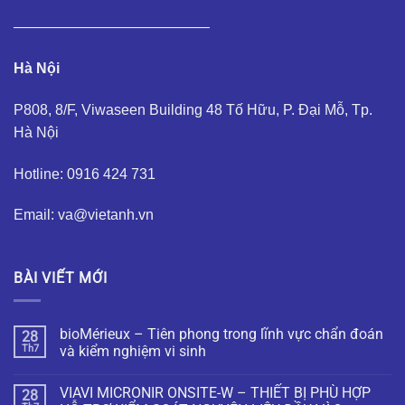
—————————————–
Hà Nội
P808, 8/F, Viwaseen Building 48 Tố Hữu, P. Đại Mỗ, Tp.
Hà Nội
Hotline: 0916 424 731
Email: va@vietanh.vn
BÀI VIẾT MỚI
bioMérieux – Tiên phong trong lĩnh vực chẩn đoán
28
Th7
và kiểm nghiệm vi sinh
VIAVI MICRONIR ONSITE-W – THIẾT BỊ PHÙ HỢP
28