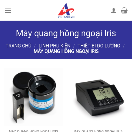
Chuyển
đến
nội
dung
Máy quang hồng ngoại Iris
TRANG CHỦ
/
LINH PHỤ KIỆN
/
THIẾT BỊ ĐO LƯỜNG
/
MÁY QUANG HỒNG NGOẠI IRIS
LỌC
MÁY QUANG HỒNG NGOẠI IRIS
MÁY QUANG HỒNG NGOẠI IRIS