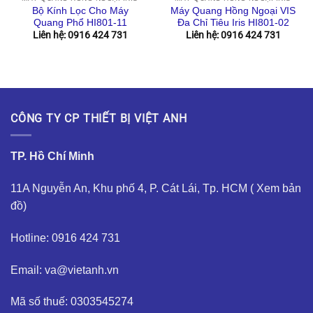
Bộ Kính Lọc Cho Máy
Máy Quang Hồng Ngoại VIS
Quang Phổ HI801-11
Đa Chỉ Tiêu Iris HI801-02
Liên hệ: 0916 424 731
Liên hệ: 0916 424 731
CÔNG TY CP THIẾT BỊ VIỆT ANH
TP. Hồ Chí Minh
11A Nguyễn An, Khu phố 4, P. Cát Lái, Tp. HCM (
Xem bản
đồ
)
Hotline: 0916 424 731
Email: va@vietanh.vn
Mã số thuế: 0303545274