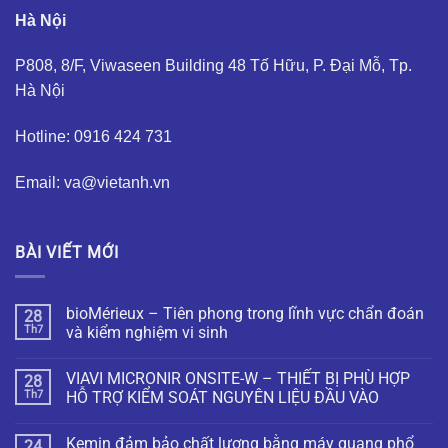
Hà Nội
P808, 8/F, Viwaseen Building 48 Tố Hữu, P. Đại Mỗ, Tp.
Hà Nội
Hotline: 0916 424 731
Email: va@vietanh.vn
BÀI VIẾT MỚI
bioMérieux – Tiên phong trong lĩnh vực chẩn đoán
28
Th7
và kiểm nghiệm vi sinh
VIAVI MICRONIR ONSITE-W – THIẾT BỊ PHÙ HỢP
28
Th7
HỖ TRỢ KIỂM SOÁT NGUYÊN LIỆU ĐẦU VÀO
Kemin đảm bảo chất lượng bằng máy quang phổ
24