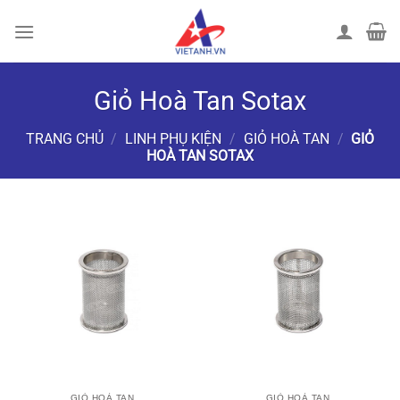
Chuyển
đến
nội
dung
Giỏ Hoà Tan Sotax
TRANG CHỦ
/
LINH PHỤ KIỆN
/
GIỎ HOÀ TAN
/
GIỎ
HOÀ TAN SOTAX
LỌC
GIỎ HOÀ TAN
GIỎ HOÀ TAN