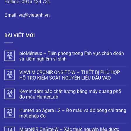
Hotline: 0916 424 731
Email: va@vietanh.vn
BÀI VIẾT MỚI
bioMérieux – Tiên phong trong lĩnh vực chẩn đoán
28
Th7
và kiểm nghiệm vi sinh
VIAVI MICRONIR ONSITE-W – THIẾT BỊ PHÙ HỢP
28
Th7
HỖ TRỢ KIỂM SOÁT NGUYÊN LIỆU ĐẦU VÀO
Kemin đảm bảo chất lượng bằng máy quang phổ
24
Th7
đo màu HunterLab
HunterLab Agera L2 – Đo màu và độ bóng chỉ trong
23
Th7
một phép đo
MicroNIR OnSite-W – Xác thực nguyên liệu dược
14