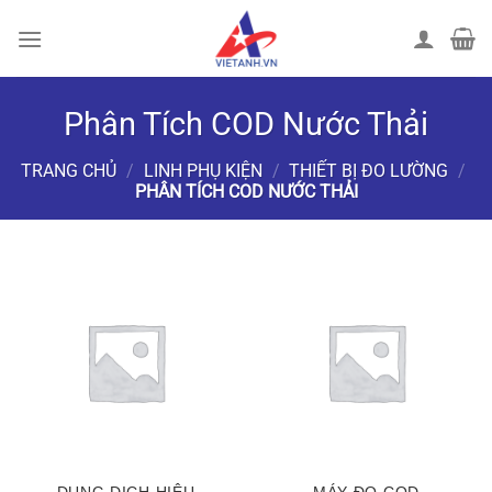
Chuyển
đến
nội
dung
Phân Tích COD Nước Thải
TRANG CHỦ
/
LINH PHỤ KIỆN
/
THIẾT BỊ ĐO LƯỜNG
/
PHÂN TÍCH COD NƯỚC THẢI
LỌC