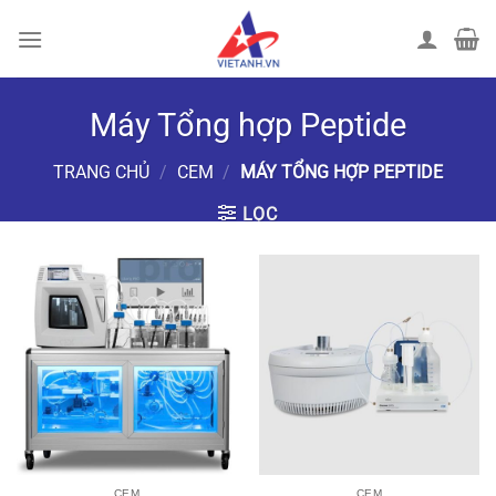
Chuyển
đến
nội
dung
Máy Tổng hợp Peptide
TRANG CHỦ
/
CEM
/
MÁY TỔNG HỢP PEPTIDE
LỌC
CEM
CEM