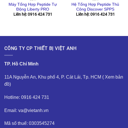
Máy Tổng Hợp Peptide Tự
Hệ Tổng Hợp Peptide Thủ
Động Liberty PRO
Công Discover SPPS
Liên hệ: 0916 424 731
Liên hệ: 0916 424 731
CÔNG TY CP THIẾT BỊ VIỆT ANH
TP. Hồ Chí Minh
11A Nguyễn An, Khu phố 4, P. Cát Lái, Tp. HCM (
Xem bản
đồ
)
Hotline: 0916 424 731
Email: va@vietanh.vn
Mã số thuế: 0303545274