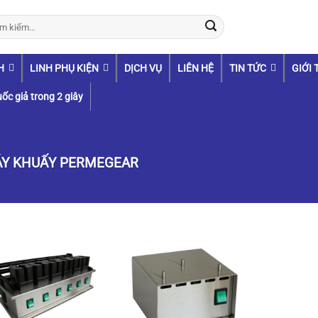
:
H
LINH PHỤ KIỆN
DỊCH VỤ
LIÊN HỆ
TIN TỨC
GIỚI 
ốc giả trong 2 giây
Y KHUẤY PERMEGEAR