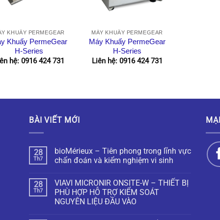
ÁY KHUẤY PERMEGEAR
MÁY KHUẤY PERMEGEAR
y Khuấy PermeGear
Máy Khuấy PermeGear
H-Series
H-Series
iên hệ: 0916 424 731
Liên hệ: 0916 424 731
BÀI VIẾT MỚI
MẠ
bioMérieux – Tiên phong trong lĩnh vực
28
Th7
chẩn đoán và kiểm nghiệm vi sinh
VIAVI MICRONIR ONSITE-W – THIẾT BỊ
28
Th7
PHÙ HỢP HỖ TRỢ KIỂM SOÁT
NGUYÊN LIỆU ĐẦU VÀO