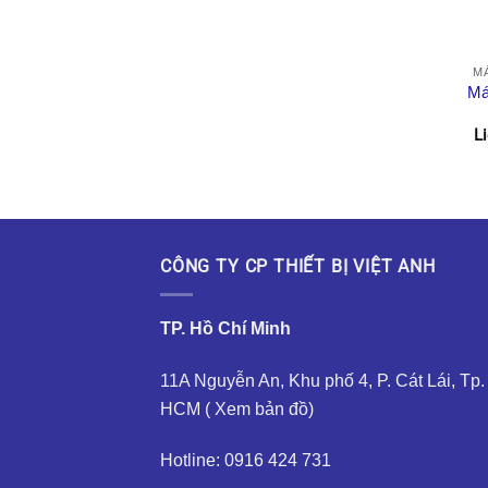
M
Má
L
CÔNG TY CP THIẾT BỊ VIỆT ANH
TP. Hồ Chí Minh
11A Nguyễn An, Khu phố 4, P. Cát Lái, Tp.
HCM (
Xem bản đồ
)
Hotline: 0916 424 731