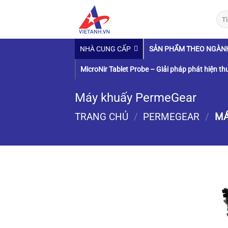
Chuyển
Tìm
đến
kiếm
nội
dung
NHÀ CUNG CẤP
SẢN PHẨM THEO NGÀN
MicroNir Tablet Probe – Giải pháp phát hiện thu
Máy khuấy PermeGear
TRANG CHỦ
/
PERMEGEAR
/
MÁ