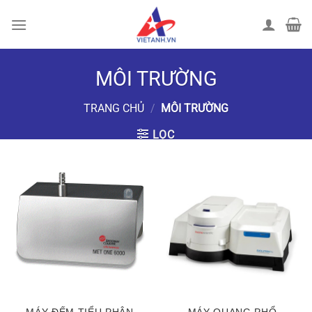
Chuyển
đến
nội
dung
MÔI TRƯỜNG
TRANG CHỦ
/
MÔI TRƯỜNG
LỌC