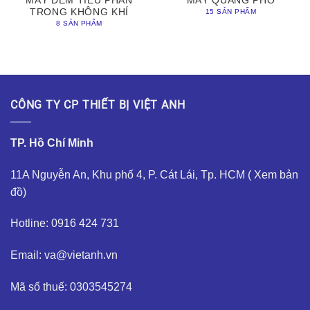
MÁY ĐẾM TIỂU PHÂN
MÁY QUANG PHỔ
TRONG KHÔNG KHÍ
15 SẢN PHẨM
8 SẢN PHẨM
CÔNG TY CP THIẾT BỊ VIỆT ANH
TP. Hồ Chí Minh
11A Nguyễn An, Khu phố 4, P. Cát Lái, Tp. HCM (
Xem bản
đồ
)
Hotline: 0916 424 731
Email: va@vietanh.vn
Mã số thuế: 0303545274