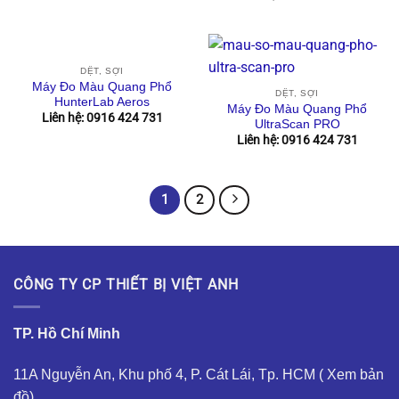
DỆT, SỢI
Máy Đo Màu Quang Phổ
DỆT, SỢI
HunterLab Aeros
Máy Đo Màu Quang Phổ
Liên hệ: 0916 424 731
UltraScan PRO
Liên hệ: 0916 424 731
1
2
CÔNG TY CP THIẾT BỊ VIỆT ANH
TP. Hồ Chí Minh
11A Nguyễn An, Khu phố 4, P. Cát Lái, Tp. HCM (
Xem bản
đồ
)