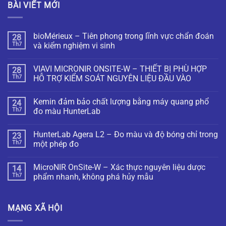
BÀI VIẾT MỚI
bioMérieux – Tiên phong trong lĩnh vực chẩn đoán
28
Th7
và kiểm nghiệm vi sinh
VIAVI MICRONIR ONSITE-W – THIẾT BỊ PHÙ HỢP
28
Th7
HỖ TRỢ KIỂM SOÁT NGUYÊN LIỆU ĐẦU VÀO
Kemin đảm bảo chất lượng bằng máy quang phổ
24
Th7
đo màu HunterLab
HunterLab Agera L2 – Đo màu và độ bóng chỉ trong
23
Th7
một phép đo
MicroNIR OnSite-W – Xác thực nguyên liệu dược
14
Th7
phẩm nhanh, không phá hủy mẫu
MẠNG XÃ HỘI