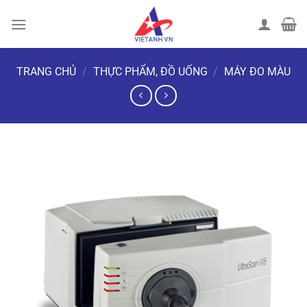
Chuyển
đến
nội
dung
TRANG CHỦ
/
THỰC PHẨM, ĐỒ UỐNG
/
MÁY ĐO MÀU