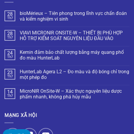
bioMérieux – Tiên phong trong lĩnh vực chẩn đoán
28
Th7
và kiểm nghiệm vi sinh
VIAVI MICRONIR ONSITE-W – THIẾT BỊ PHÙ HỢP
28
Th7
HỖ TRỢ KIỂM SOÁT NGUYÊN LIỆU ĐẦU VÀO
Kemin đảm bảo chất lượng bằng máy quang phổ
24
Th7
đo màu HunterLab
HunterLab Agera L2 – Đo màu và độ bóng chỉ trong
23
Th7
một phép đo
MicroNIR OnSite-W – Xác thực nguyên liệu dược
14
Th7
phẩm nhanh, không phá hủy mẫu
MẠNG XÃ HỘI