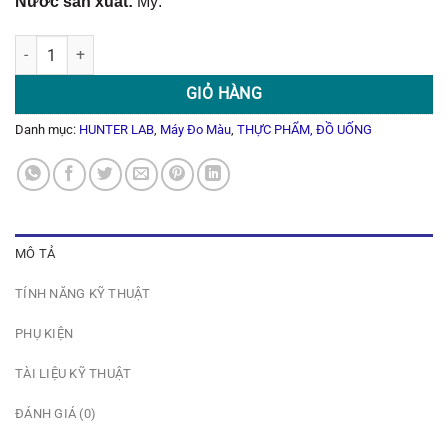
Nước sản xuất:
Mỹ.
Máy Đo Màu Quang Phổ UltraScan Vis số lượng
GIỎ HÀNG
Danh mục:
HUNTER LAB
,
Máy Đo Màu
,
THỰC PHẨM, ĐỒ UỐNG
MÔ TẢ
TÍNH NĂNG KỸ THUẬT
PHỤ KIỆN
TÀI LIỆU KỸ THUẬT
ĐÁNH GIÁ (0)