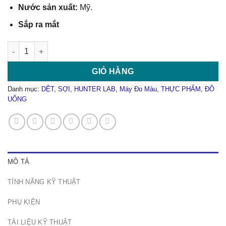
Nước sản xuất:
Mỹ.
Sắp ra mắt
Máy Đo Màu Quang Phổ Hunterlab Agera L2 số lượng
GIỎ HÀNG
Danh mục:
DỆT, SỢI
,
HUNTER LAB
,
Máy Đo Màu
,
THỰC PHẨM, ĐỒ
UỐNG
MÔ TẢ
TÍNH NĂNG KỸ THUẬT
PHỤ KIỆN
TÀI LIỆU KỸ THUẬT