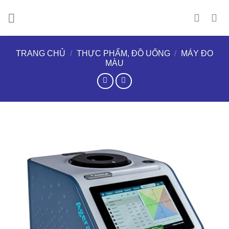
Chuyển
đến
nội
dung
TRANG CHỦ
/
THỰC PHẨM, ĐỒ UỐNG
/
MÁY ĐO
MÀU