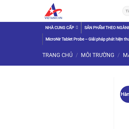
Chuyển
Tìm
đến
kiếm
nội
dung
NHÀ CUNG CẤP
SẢN PHẨM THEO NGÀN
MicroNir Tablet Probe – Giải pháp phát hiện thu
TRANG CHỦ
/
MÔI TRƯỜNG
/
M
Hàn