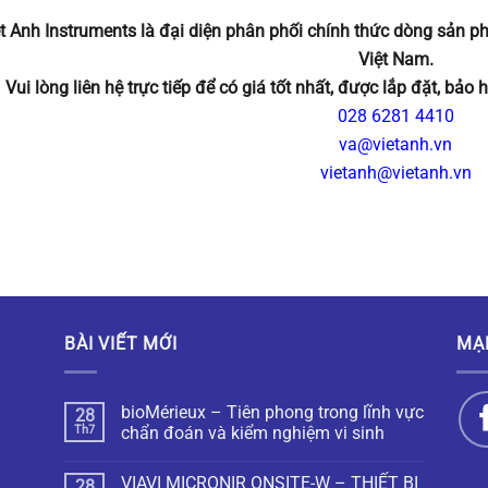
ệt Anh Instruments là đại diện phân phối chính thức dòng sản
Việt Nam.
Vui lòng liên hệ trực tiếp để có giá tốt nhất, được lắp đặt, bảo
028 6281 4410
va@vietanh.vn
vietanh@vietanh.vn
BÀI VIẾT MỚI
MẠ
bioMérieux – Tiên phong trong lĩnh vực
28
Th7
chẩn đoán và kiểm nghiệm vi sinh
VIAVI MICRONIR ONSITE-W – THIẾT BỊ
28