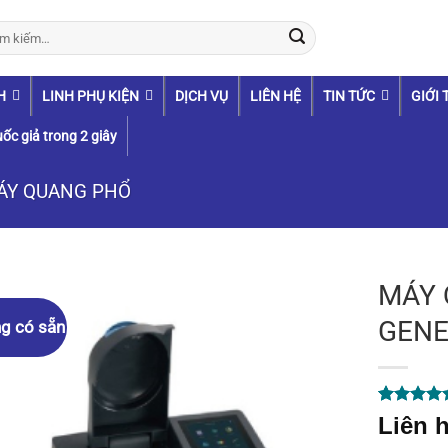
:
H
LINH PHỤ KIỆN
DỊCH VỤ
LIÊN HỆ
TIN TỨC
GIỚI 
ốc giả trong 2 giây
ÁY QUANG PHỔ
MÁY 
GENE
g có sẵn
5.00
1
trên 
Liên h
dựa trên