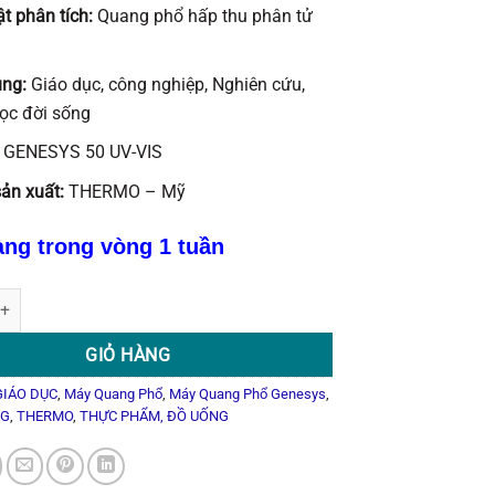
ật phân tích:
Quang phổ hấp thu phân tử
ụng:
Giáo dục, công nghiệp, Nghiên cứu,
ọc đời sống
:
GENESYS 50 UV-VIS
ản xuất:
THERMO – Mỹ
àng trong vòng 1 tuần
G PHỔ UV-VIS GENESYS 50 số lượng
GIỎ HÀNG
GIÁO DỤC
,
Máy Quang Phổ
,
Máy Quang Phổ Genesys
,
NG
,
THERMO
,
THỰC PHẨM, ĐỒ UỐNG