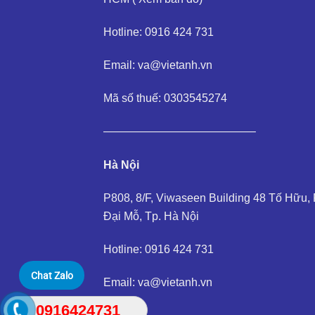
Hotline: 0916 424 731
Email: va@vietanh.vn
Mã số thuế: 0303545274
—————————————–
Hà Nội
P808, 8/F, Viwaseen Building 48 Tố Hữu, 
Đại Mỗ, Tp. Hà Nội
Hotline: 0916 424 731
Chat Zalo
Email: va@vietanh.vn
0916424731