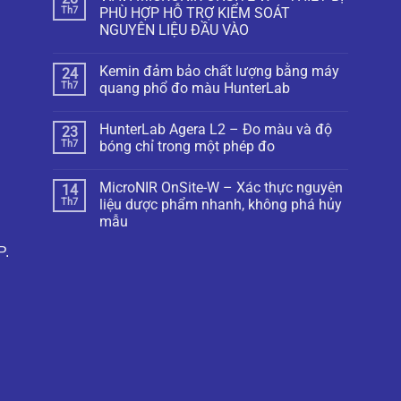
Th7
PHÙ HỢP HỖ TRỢ KIỂM SOÁT
NGUYÊN LIỆU ĐẦU VÀO
Kemin đảm bảo chất lượng bằng máy
24
Th7
quang phổ đo màu HunterLab
HunterLab Agera L2 – Đo màu và độ
23
Th7
bóng chỉ trong một phép đo
MicroNIR OnSite-W – Xác thực nguyên
14
Th7
liệu dược phẩm nhanh, không phá hủy
mẫu
P.