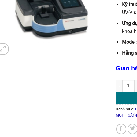
đánh giá
Kỹ thu
UV-Vis
Ứng d
khoa h
Model
Hãng s
Giao h
MÁY QUAN
Danh mục:
MÔI TRƯỜ