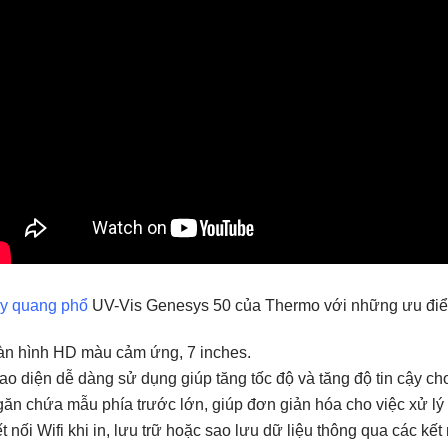
y quang phổ
UV-Vis Genesys 50 của Thermo với những ưu điể
àn hình HD màu cảm ứng, 7 inches.
ao diện dễ dàng sử dụng giúp tăng tốc độ và tăng độ tin cậy c
ăn chứa mẫu phía trước lớn, giúp đơn giản hóa cho việc xử lý
t nối Wifi khi in, lưu trữ hoặc sao lưu dữ liệu thông qua các kế