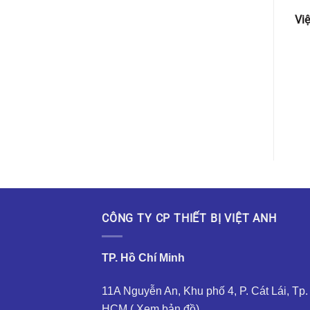
Vi
CÔNG TY CP THIẾT BỊ VIỆT ANH
TP. Hồ Chí Minh
11A Nguyễn An, Khu phố 4, P. Cát Lái, Tp.
HCM (
Xem bản đồ
)