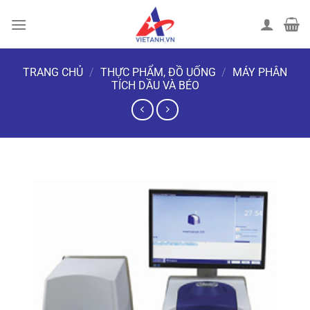
Chuyển
đến
nội
dung
TRANG CHỦ
/
THỰC PHẨM, ĐỒ UỐNG
/
MÁY PHÂN
TÍCH DẦU VÀ BÉO