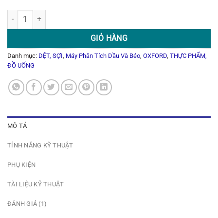
Máy Phân Tích Dầu Và Béo MQC+ số lượng
GIỎ HÀNG
Danh mục:
DỆT, SỢI
,
Máy Phân Tích Dầu Và Béo
,
OXFORD
,
THỰC PHẨM,
ĐỒ UỐNG
MÔ TẢ
TÍNH NĂNG KỸ THUẬT
PHỤ KIỆN
TÀI LIỆU KỸ THUẬT
ĐÁNH GIÁ (1)