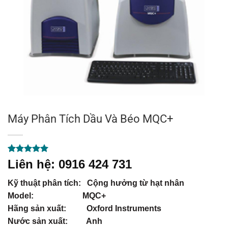
Máy Phân Tích Dầu Và Béo MQC+
5.00
1
trên 5
Liên hệ: 0916 424 731
dựa trên
đánh giá
Kỹ thuật phân tích: Cộng hưởng từ hạt nhân
Model: MQC+
Hãng sản xuất: Oxford Instruments
Nước sản xuất: Anh