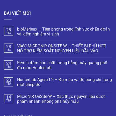
BÀI VIẾT MỚI
bioMérieux – Tiên phong trong lĩnh vực chẩn đoán
28
Th7
và kiểm nghiệm vi sinh
VIAVI MICRONIR ONSITE-W – THIẾT BỊ PHÙ HỢP
28
Th7
HỖ TRỢ KIỂM SOÁT NGUYÊN LIỆU ĐẦU VÀO
Kemin đảm bảo chất lượng bằng máy quang phổ
24
Th7
đo màu HunterLab
HunterLab Agera L2 – Đo màu và độ bóng chỉ trong
23
Th7
một phép đo
MicroNIR OnSite-W – Xác thực nguyên liệu dược
14
Th7
phẩm nhanh, không phá hủy mẫu