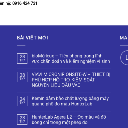
iên hệ: 0916 424 731
BÀI VIẾT MỚI
MẠ
bioMérieux – Tiên phong trong lĩnh
28
Th7
vực chẩn đoán và kiểm nghiệm vi sinh
VIAVI MICRONIR ONSITE-W – THIẾT BỊ
28
Th7
PHÙ HỢP HỖ TRỢ KIỂM SOÁT
NGUYÊN LIỆU ĐẦU VÀO
Kemin đảm bảo chất lượng bằng máy
24
Th7
quang phổ đo màu HunterLab
HunterLab Agera L2 – Đo màu và độ
23
Th7
bóng chỉ trong một phép đo