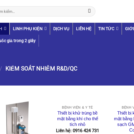
:
H
LINH PHỤ KIỆN
DỊCH VỤ
LIÊN HỆ
TIN TỨC
GIỚI
uốc giả trong 2 giây
/
KIỂM SOÁT NHIỄM R&D/QC
BỆNH VIỆN & Y TẾ
BỆNH V
Thiết bị khử trùng bề
Thiết bị
mặt bằng khí cho thể
mặt bằng 
tích nhỏ
sạch GM
Co
Liên hệ: 0916 424 731