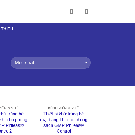
 THIỆU
IỆN & Y TẾ
BỆNH VIỆN & Y TẾ
 khử trùng bề
Thiết bị khử trùng bề
khí cho phòng
mặt bằng khí cho phòng
P Phileas®
sạch GMP Phileas®
ntrol2
Control