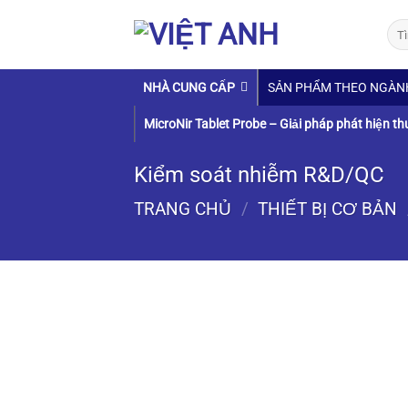
Chuyển
Tìm
đến
kiếm
nội
dung
NHÀ CUNG CẤP
SẢN PHẨM THEO NGÀN
MicroNir Tablet Probe – Giải pháp phát hiện th
Kiểm soát nhiễm R&D/QC
TRANG CHỦ
/
THIẾT BỊ CƠ BẢN