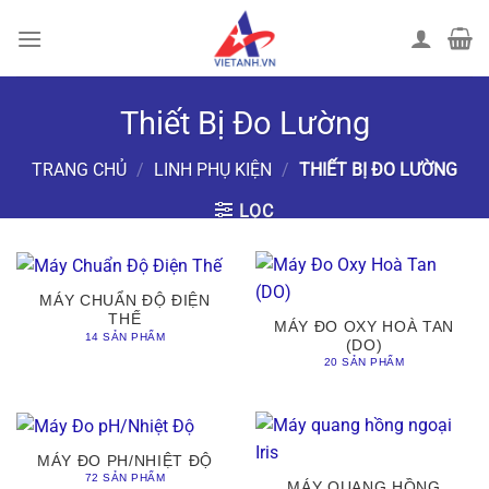
Chuyển
đến
nội
dung
Thiết Bị Đo Lường
TRANG CHỦ
/
LINH PHỤ KIỆN
/
THIẾT BỊ ĐO LƯỜNG
LỌC
MÁY CHUẨN ĐỘ ĐIỆN
THẾ
MÁY ĐO OXY HOÀ TAN
14 SẢN PHẨM
(DO)
20 SẢN PHẨM
MÁY ĐO PH/NHIỆT ĐỘ
72 SẢN PHẨM
MÁY QUANG HỒNG