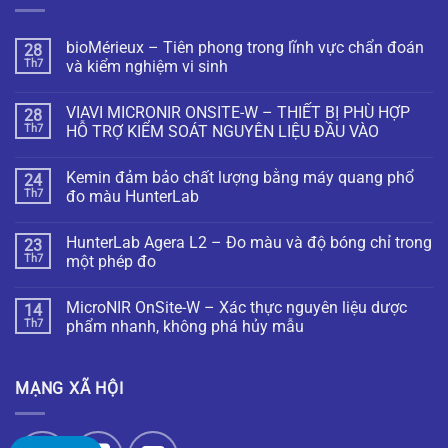
bioMérieux – Tiên phong trong lĩnh vực chẩn đoán
28
Th7
và kiểm nghiệm vi sinh
VIAVI MICRONIR ONSITE-W – THIẾT BỊ PHÙ HỢP
28
Th7
HỖ TRỢ KIỂM SOÁT NGUYÊN LIỆU ĐẦU VÀO
Kemin đảm bảo chất lượng bằng máy quang phổ
24
Th7
đo màu HunterLab
HunterLab Agera L2 – Đo màu và độ bóng chỉ trong
23
Th7
một phép đo
MicroNIR OnSite-W – Xác thực nguyên liệu dược
14
Th7
phẩm nhanh, không phá hủy mẫu
MẠNG XÃ HỘI