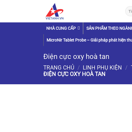
Chuyển
Tìm
đến
kiếm
nội
dung
NHÀ CUNG CẤP
SẢN PHẨM THEO NGÀN
MicroNir Tablet Probe – Giải pháp phát hiện thu
Điện cực oxy hoà tan
TRANG CHỦ
/
LINH PHỤ KIỆN
/
ĐIỆN CỰC OXY HOÀ TAN