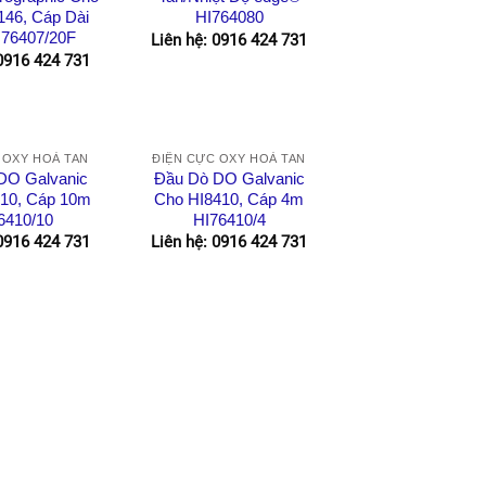
46, Cáp Dài
HI764080
76407/20F
Liên hệ: 0916 424 731
 0916 424 731
 OXY HOÀ TAN
ĐIỆN CỰC OXY HOÀ TAN
DO Galvanic
Đầu Dò DO Galvanic
10, Cáp 10m
Cho HI8410, Cáp 4m
6410/10
HI76410/4
 0916 424 731
Liên hệ: 0916 424 731