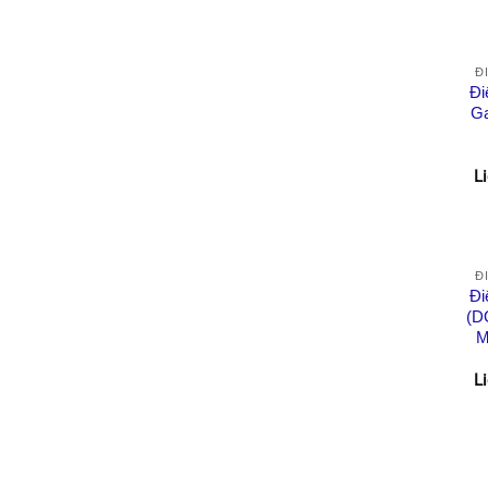
Đ
Đi
Ga
L
Đ
Đi
(D
M
L