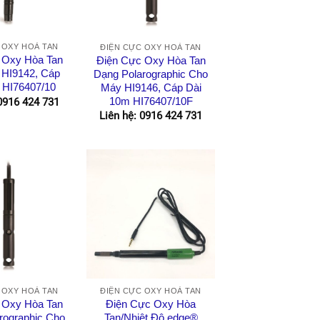
 OXY HOÀ TAN
ĐIỆN CỰC OXY HOÀ TAN
 Oxy Hòa Tan
Điện Cực Oxy Hòa Tan
HI9142, Cáp
Dạng Polarographic Cho
 HI76407/10
Máy HI9146, Cáp Dài
10m HI76407/10F
 0916 424 731
Liên hệ: 0916 424 731
 OXY HOÀ TAN
ĐIỆN CỰC OXY HOÀ TAN
 Oxy Hòa Tan
Điện Cực Oxy Hòa
rographic Cho
Tan/Nhiệt Độ edge®