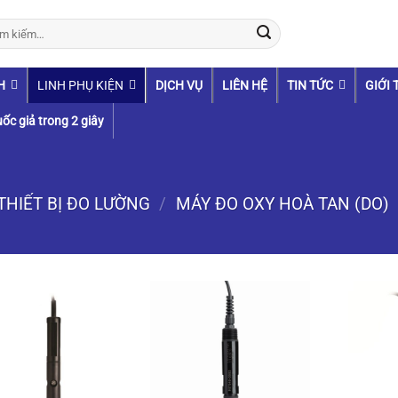
:
H
LINH PHỤ KIỆN
DỊCH VỤ
LIÊN HỆ
TIN TỨC
GIỚI 
ốc giả trong 2 giây
THIẾT BỊ ĐO LƯỜNG
/
MÁY ĐO OXY HOÀ TAN (DO)