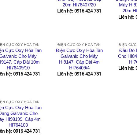
20m HI76407/20
Máy HI91
20m HI
Liên hệ: 0916 424 731
Liên hệ:
IỆN CỰC OXY HOÀ TAN
ĐIỆN CỰC OXY HOÀ TAN
ĐIỆN CỰC
ện Cực Oxy Hòa Tan
Điện Cực Oxy Hòa Tan
Đầu Dò 
Galvanic Cho Máy
Galvanic Cho Máy
Cho HI84
I9147, Cáp Dài 10m
HI9147, Cáp Dài 4m
HI7
HI76409/10
HI76409/4
Liên hệ:
iên hệ: 0916 424 731
Liên hệ: 0916 424 731
IỆN CỰC OXY HOÀ TAN
ện Cực Oxy Hòa Tan
Dạng Galvanic Cho
áy HI98199, Cáp 4m
HI764103
iên hệ: 0916 424 731