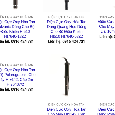
ĐIỆN CỰC
IỆN CỰC OXY HOÀ TAN
ĐIỆN CỰC OXY HOÀ TAN
Điện Cực
ện Cực Oxy Hòa Tan
Điện Cực Oxy Hòa Tan
Cho Máy 
lvanic Dùng Cho Bộ
Dạng Quang Học Dùng
Dài 10m
Điều Khiển HI510
Cho Bộ Điều Khiển
HI7640-18ZZ
HI510 HI7640-58ZZ
Liên hệ:
iên hệ: 0916 424 731
Liên hệ: 0916 424 731
IỆN CỰC OXY HOÀ TAN
ện Cực Oxy Hòa Tan
O) Polarographic Cho
áy HI9142, Cáp 2m
HI76407/2
iên hệ: 0916 424 731
ĐIỆN CỰC OXY HOÀ TAN
ĐIỆN CỰC
Điện Cực Oxy Hòa Tan
Điện Cực
Cho Máy HI9142, Cáp
Dạng Pola