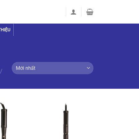
THIỆU
/