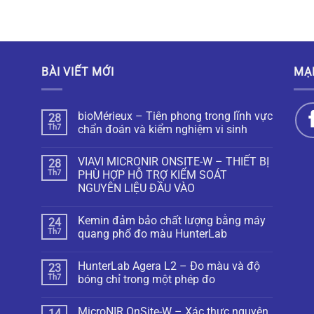
BÀI VIẾT MỚI
MẠ
bioMérieux – Tiên phong trong lĩnh vực
28
Th7
chẩn đoán và kiểm nghiệm vi sinh
VIAVI MICRONIR ONSITE-W – THIẾT BỊ
28
Th7
PHÙ HỢP HỖ TRỢ KIỂM SOÁT
NGUYÊN LIỆU ĐẦU VÀO
Kemin đảm bảo chất lượng bằng máy
24
Th7
quang phổ đo màu HunterLab
HunterLab Agera L2 – Đo màu và độ
23
Th7
bóng chỉ trong một phép đo
MicroNIR OnSite-W – Xác thực nguyên
14