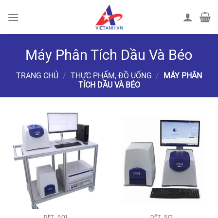
Chuyển
đến
nội
dung
Máy Phân Tích Dầu Và Béo
TRANG CHỦ
/
THỰC PHẨM, ĐỒ UỐNG
/
MÁY PHÂN
TÍCH DẦU VÀ BÉO
LỌC
DỆT, SỢI
DỆT, SỢI