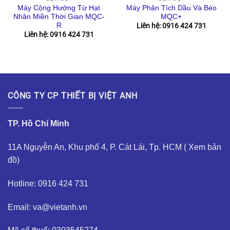
Máy Cộng Hưởng Từ Hạt
Máy Phân Tích Dầu Và Béo
Nhân Miền Thời Gian MQC-
MQC+
R
Liên hệ: 0916 424 731
Liên hệ: 0916 424 731
CÔNG TY CP THIẾT BỊ VIỆT ANH
TP. Hồ Chí Minh
11A Nguyễn An, Khu phố 4, P. Cát Lái, Tp. HCM (
Xem bản
đồ
)
Hotline: 0916 424 731
Email: va@vietanh.vn