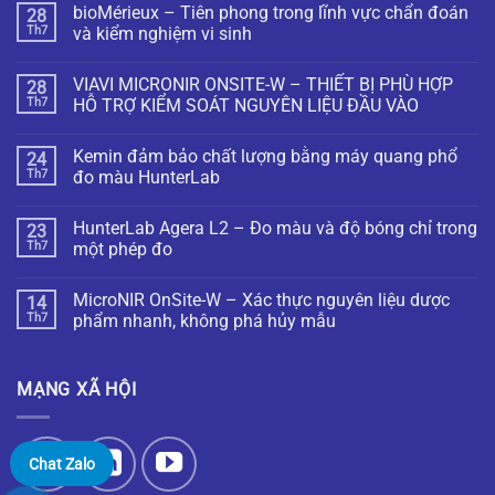
bioMérieux – Tiên phong trong lĩnh vực chẩn đoán
28
Th7
và kiểm nghiệm vi sinh
VIAVI MICRONIR ONSITE-W – THIẾT BỊ PHÙ HỢP
28
Th7
HỖ TRỢ KIỂM SOÁT NGUYÊN LIỆU ĐẦU VÀO
Kemin đảm bảo chất lượng bằng máy quang phổ
24
Th7
đo màu HunterLab
HunterLab Agera L2 – Đo màu và độ bóng chỉ trong
23
Th7
một phép đo
MicroNIR OnSite-W – Xác thực nguyên liệu dược
14
Th7
phẩm nhanh, không phá hủy mẫu
MẠNG XÃ HỘI
Chat Zalo