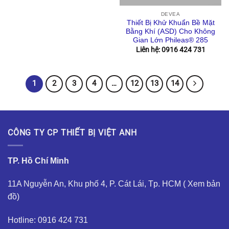
DEVEA
Thiết Bị Khử Khuẩn Bề Mặt
Bằng Khí (ASD) Cho Không
Gian Lớn Phileas® 285
Liên hệ: 0916 424 731
1
2
3
4
…
12
13
14
CÔNG TY CP THIẾT BỊ VIỆT ANH
TP. Hồ Chí Minh
11A Nguyễn An, Khu phố 4, P. Cát Lái, Tp. HCM (
Xem bản
đồ
)
Hotline: 0916 424 731