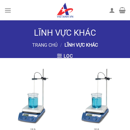
Chuyển
đến
nội
dung
LĨNH VỰC KHÁC
TRANG CHỦ
/
LĨNH VỰC KHÁC
LỌC
IKA
IKA