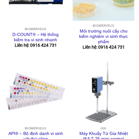
BIOMÉRIEUX
BIOMÉRIEUX
Môi trường nuôi cấy cho
D-COUNT® – Hệ thống
kiểm nghiệm vi sinh thực
kiểm tra vi sinh nhanh
phẩm
Liên hệ: 0916 424 731
Liên hệ: 0916 424 731
BIOMÉRIEUX
IKA
API® – Bộ định danh vi sinh
Máy Khuấy Từ Gia Nhiệt
vật thủ công
IKA T 25 mini control