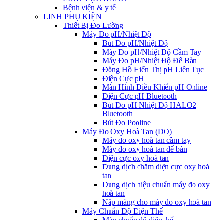
Bệnh viện & y tế
LINH PHỤ KIỆN
Thiết Bị Đo Lường
Máy Đo pH/Nhiệt Độ
Bút Đo pH/Nhiệt Độ
Máy Đo pH/Nhiệt Độ Cầm Tay
Máy Đo pH/Nhiệt Độ Để Bàn
Đồng Hồ Hiển Thị pH Liên Tục
Điện Cực pH
Màn Hình Điều Khiển pH Online
Điện Cực pH Bluetooth
Bút Đo pH Nhiệt Độ HALO2
Bluetooth
Bút Đo Pooline
Máy Đo Oxy Hoà Tan (DO)
Máy đo oxy hoà tan cầm tay
Máy đo oxy hoà tan để bàn
Điện cực oxy hoà tan
Dung dịch châm điện cực oxy hoà
tan
Dung dịch hiệu chuẩn máy đo oxy
hoà tan
Nắp màng cho máy đo oxy hoà tan
Máy Chuẩn Độ Điện Thế
Máy chuẩn độ điện thế