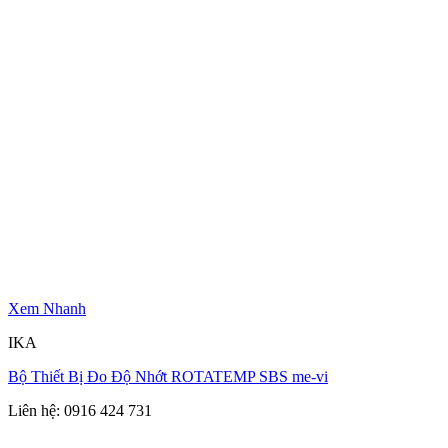
Xem Nhanh
IKA
Bộ Thiết Bị Đo Độ Nhớt ROTATEMP SBS me-vi
Liên hệ: 0916 424 731