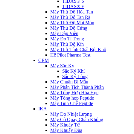
TIDAS® S
TIDAS® E
Máy Thử Độ Hòa Tan
Máy Thử Độ Tan Rã
Máy Thử Độ Mài Mòn
Máy Thử Độ Cứng
Máy Dập Viên
Máy Đo Tỉ Trọng
Máy Thử Độ Kín
Máy Thử Tính Chất Bột Khô
Hệ Pilot Pharma Test
CEM
Máy Sắc Ký
Sắc Ký Khí
Sắc Ký Lỏng
Máy Chuẩn Bị Mẫu
Máy Phân Tích Thành Phần
Máy Tổng Hợp Hóa Học
Máy Tổng hợp Peptide
Máy Tinh Chế Peptide
IKA
Máy Đo Nhiệt Lượng
Máy Cô Quay Chân Không
Máy Khuấy Từ
Máy Khuấy Đũa