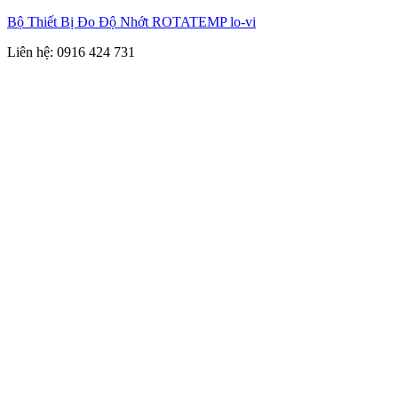
Bộ Thiết Bị Đo Độ Nhớt ROTATEMP lo-vi
Liên hệ: 0916 424 731