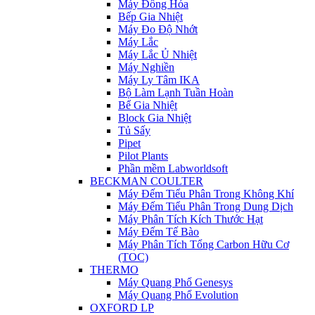
Máy Đồng Hóa
Bếp Gia Nhiệt
Máy Đo Độ Nhớt
Máy Lắc
Máy Lắc Ủ Nhiệt
Máy Nghiền
Máy Ly Tâm IKA
Bộ Làm Lạnh Tuần Hoàn
Bể Gia Nhiệt
Block Gia Nhiệt
Tủ Sấy
Pipet
Pilot Plants
Phần mềm Labworldsoft
BECKMAN COULTER
Máy Đếm Tiểu Phân Trong Không Khí
Máy Đếm Tiểu Phân Trong Dung Dịch
Máy Phân Tích Kích Thước Hạt
Máy Đếm Tế Bào
Máy Phân Tích Tổng Carbon Hữu Cơ
(TOC)
THERMO
Máy Quang Phổ Genesys
Máy Quang Phổ Evolution
OXFORD LP