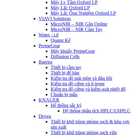
Máy Ly Tâm Oxford LP
Máy Lắc Oxford LP
Máy Lắc Ống Nghiệm Oxford LP
VIAVI Solutions
MicroNIR – NIR Gắn Online
MicroNIR – NIR Cầm Tay
Water - i.d
Quang Kế
PermeGear
Máy khuấy PermeGear
Diffusion Cells
Bareiss
Thiết bị cầm tay
Thiết bị để bàn
Kiểm tra độ mài mòn và đàn hồi
Kiểm tra độ cứng và tỉ trọng
Kiểm tra độ cứng và kiểm soát nhiệt độ
Chuẩn bị mẫu
KNAUER
Hệ thống sắc ký
Hệ thống phân tích HPLC/UHPLC
Devea
Thiết bị khử trùng phòng sạch & khu vực
sản xuất
Thiết bị khử trùng phòng sạch vừa