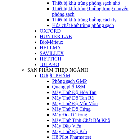
Thiết bị khử trùng phòng sạch nhỏ
Thiết bị khử trùng buồng trung chuyển
phòng sạch
Thiết bị khử trùng buồng cách ly
Hóa chất khử trùng phòng sạch
OXFORD
HUNTER LAB
BioMérieux
HELLMA
SAVILLEX
HETTICH
JULABO
SẢN PHẨM THEO NGÀNH
DƯỢC PHẨM
Phòng sạch GMP
Quang phổ J&M
Máy Thử Độ Hòa Tan
Máy Thử Độ Tan Rã
Máy Thử Độ Mài Mòn
Máy Thử Độ Cứng
Máy Đo Tỉ Trọng
Máy Thử Tính Chất Bột Khô
Máy Dập Viên
Máy Thử Độ Kín
Hệ Pilot Pharmatest