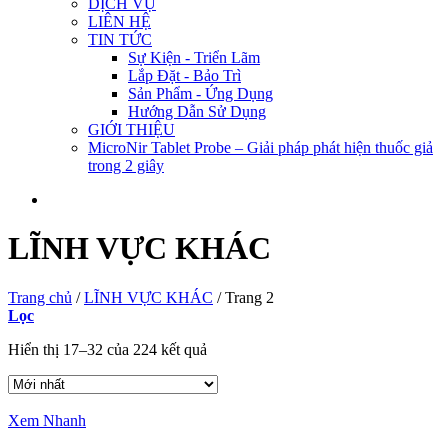
DỊCH VỤ
LIÊN HỆ
TIN TỨC
Sự Kiện - Triển Lãm
Lắp Đặt - Bảo Trì
Sản Phẩm - Ứng Dụng
Hướng Dẫn Sử Dụng
GIỚI THIỆU
MicroNir Tablet Probe – Giải pháp phát hiện thuốc giả
trong 2 giây
LĨNH VỰC KHÁC
Trang chủ
/
LĨNH VỰC KHÁC
/
Trang 2
Lọc
Hiển thị 17–32 của 224 kết quả
Xem Nhanh