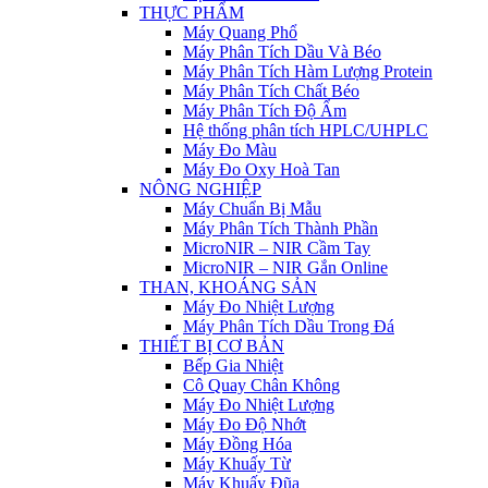
THỰC PHẨM
Máy Quang Phổ
Máy Phân Tích Dầu Và Béo
Máy Phân Tích Hàm Lượng Protein
Máy Phân Tích Chất Béo
Máy Phân Tích Độ Ẩm
Hệ thống phân tích HPLC/UHPLC
Máy Đo Màu
Máy Đo Oxy Hoà Tan
NÔNG NGHIỆP
Máy Chuẩn Bị Mẫu
Máy Phân Tích Thành Phần
MicroNIR – NIR Cầm Tay
MicroNIR – NIR Gắn Online
THAN, KHOÁNG SẢN
Máy Đo Nhiệt Lượng
Máy Phân Tích Dầu Trong Đá
THIẾT BỊ CƠ BẢN
Bếp Gia Nhiệt
Cô Quay Chân Không
Máy Đo Nhiệt Lượng
Máy Đo Độ Nhớt
Máy Đồng Hóa
Máy Khuấy Từ
Máy Khuấy Đũa