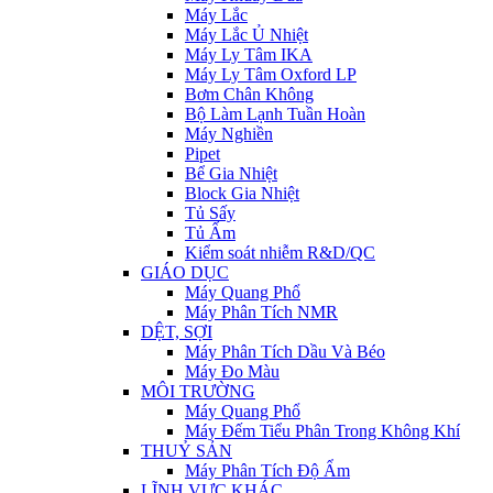
Máy Lắc
Máy Lắc Ủ Nhiệt
Máy Ly Tâm IKA
Máy Ly Tâm Oxford LP
Bơm Chân Không
Bộ Làm Lạnh Tuần Hoàn
Máy Nghiền
Pipet
Bể Gia Nhiệt
Block Gia Nhiệt
Tủ Sấy
Tủ Ấm
Kiểm soát nhiễm R&D/QC
GIÁO DỤC
Máy Quang Phổ
Máy Phân Tích NMR
DỆT, SỢI
Máy Phân Tích Dầu Và Béo
Máy Đo Màu
MÔI TRƯỜNG
Máy Quang Phổ
Máy Đếm Tiểu Phân Trong Không Khí
THUỶ SẢN
Máy Phân Tích Độ Ẩm
LĨNH VỰC KHÁC