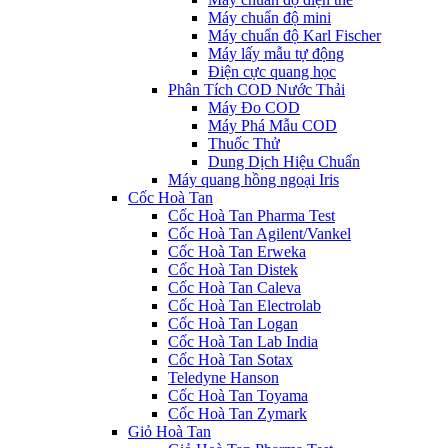
Máy chuẩn độ mini
Máy chuẩn độ Karl Fischer
Máy lấy mẫu tự động
Điện cực quang học
Phân Tích COD Nước Thải
Máy Đo COD
Máy Phá Mẫu COD
Thuốc Thử
Dung Dịch Hiệu Chuẩn
Máy quang hồng ngoại Iris
Cốc Hoà Tan
Cốc Hoà Tan Pharma Test
Cốc Hoà Tan Agilent/Vankel
Cốc Hoà Tan Erweka
Cốc Hoà Tan Distek
Cốc Hoà Tan Caleva
Cốc Hoà Tan Electrolab
Cốc Hoà Tan Logan
Cốc Hoà Tan Lab India
Cốc Hoà Tan Sotax
Teledyne Hanson
Cốc Hoà Tan Toyama
Cốc Hoà Tan Zymark
Giỏ Hoà Tan