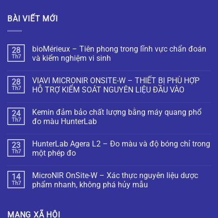
BÀI VIẾT MỚI
bioMérieux – Tiên phong trong lĩnh vực chẩn đoán
28
Th7
và kiểm nghiệm vi sinh
VIAVI MICRONIR ONSITE-W – THIẾT BỊ PHÙ HỢP
28
Th7
HỖ TRỢ KIỂM SOÁT NGUYÊN LIỆU ĐẦU VÀO
Kemin đảm bảo chất lượng bằng máy quang phổ
24
Th7
đo màu HunterLab
HunterLab Agera L2 – Đo màu và độ bóng chỉ trong
23
Th7
một phép đo
MicroNIR OnSite-W – Xác thực nguyên liệu dược
14
Th7
phẩm nhanh, không phá hủy mẫu
MẠNG XÃ HỘI