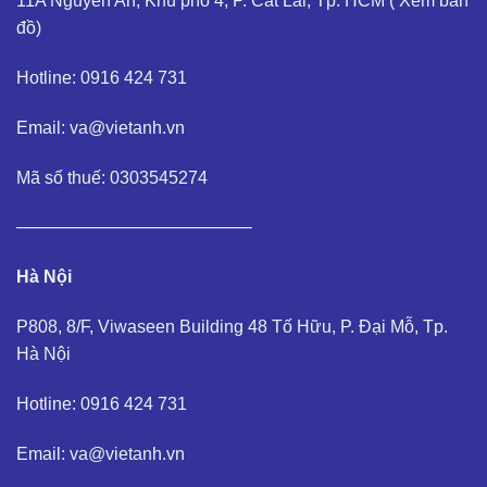
11A Nguyễn An, Khu phố 4, P. Cát Lái, Tp. HCM (
Xem bản
đồ
)
Hotline: 0916 424 731
Email: va@vietanh.vn
Mã số thuế: 0303545274
—————————————–
Hà Nội
P808, 8/F, Viwaseen Building 48 Tố Hữu, P. Đại Mỗ, Tp.
Hà Nội
Hotline: 0916 424 731
Email: va@vietanh.vn