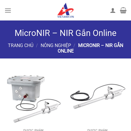
Chuyển
đến
nội
dung
MicroNIR – NIR Gắn Online
TRANG CHỦ
/
NÔNG NGHIỆP
/
MICRONIR – NIR GẮN
ONLINE
LỌC
DƯỢC PHẨM
DƯỢC PHẨM