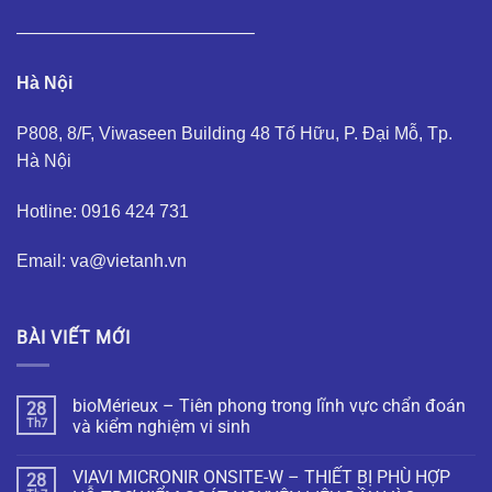
—————————————–
Hà Nội
P808, 8/F, Viwaseen Building 48 Tố Hữu, P. Đại Mỗ, Tp.
Hà Nội
Hotline: 0916 424 731
Email: va@vietanh.vn
BÀI VIẾT MỚI
bioMérieux – Tiên phong trong lĩnh vực chẩn đoán
28
Th7
và kiểm nghiệm vi sinh
VIAVI MICRONIR ONSITE-W – THIẾT BỊ PHÙ HỢP
28