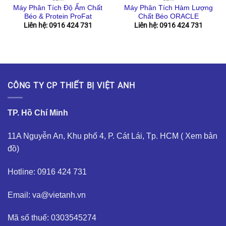
Máy Phân Tích Độ Ẩm Chất
Máy Phân Tích Hàm Lượng
Béo & Protein ProFat
Chất Béo ORACLE
Liên hệ: 0916 424 731
Liên hệ: 0916 424 731
CÔNG TY CP THIẾT BỊ VIỆT ANH
TP. Hồ Chí Minh
11A Nguyễn An, Khu phố 4, P. Cát Lái, Tp. HCM (
Xem bản
đồ
)
Hotline: 0916 424 731
Email: va@vietanh.vn
Mã số thuế: 0303545274