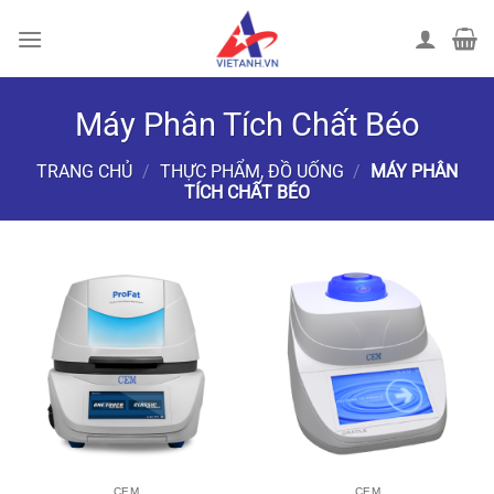
Chuyển
đến
nội
dung
Máy Phân Tích Chất Béo
TRANG CHỦ
/
THỰC PHẨM, ĐỒ UỐNG
/
MÁY PHÂN
TÍCH CHẤT BÉO
LỌC
CEM
CEM