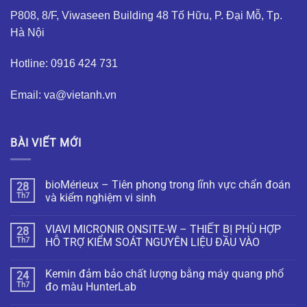
P808, 8/F, Viwaseen Building 48 Tố Hữu, P. Đại Mỗ, Tp.
Hà Nội
Hotline: 0916 424 731
Email: va@vietanh.vn
BÀI VIẾT MỚI
bioMérieux – Tiên phong trong lĩnh vực chẩn đoán
28
Th7
và kiểm nghiệm vi sinh
VIAVI MICRONIR ONSITE-W – THIẾT BỊ PHÙ HỢP
28
Th7
HỖ TRỢ KIỂM SOÁT NGUYÊN LIỆU ĐẦU VÀO
Kemin đảm bảo chất lượng bằng máy quang phổ
24
Th7
đo màu HunterLab