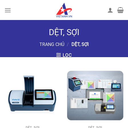
Chuyển
đến
nội
dung
DỆT, SỢI
TRANG CHỦ
/
DỆT, SỢI
LỌC
DỆT, SỢI
DỆT, SỢI