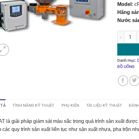
Model:
c
Hãng sản
Nước sản
Thiết Bị 
Danh mục:
ĐỒ UỐNG
 TẢ
TÍNH NĂNG KỸ THUẬT
PHỤ KIỆN
TÀI LIỆU KỸ THUẬT
ĐÁNH
T là giải pháp giám sát màu sắc trong quá trình sản xuất được 
 các quy trình sản xuất liên tục như sản xuất nhựa, pha trộn nh