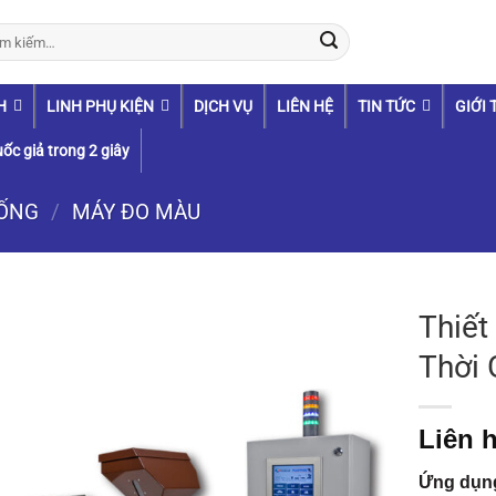
:
H
LINH PHỤ KIỆN
DỊCH VỤ
LIÊN HỆ
TIN TỨC
GIỚI 
ốc giả trong 2 giây
UỐNG
/
MÁY ĐO MÀU
Thiết
Thời 
Liên h
Ứng dụn