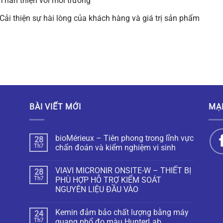
Thân thiện với môi trường
Cải thiện sự hài lòng của khách hàng và giá trị sản phẩm
BÀI VIẾT MỚI
MẠ
bioMérieux – Tiên phong trong lĩnh vực
28
Th7
chẩn đoán và kiểm nghiệm vi sinh
VIAVI MICRONIR ONSITE-W – THIẾT BỊ
28
Th7
PHÙ HỢP HỖ TRỢ KIỂM SOÁT
NGUYÊN LIỆU ĐẦU VÀO
Kemin đảm bảo chất lượng bằng máy
24
Th7
quang phổ đo màu HunterLab