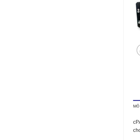
MÔ
cPA
cho