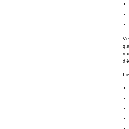
Vớ
quả
nhự
điề
Lợ