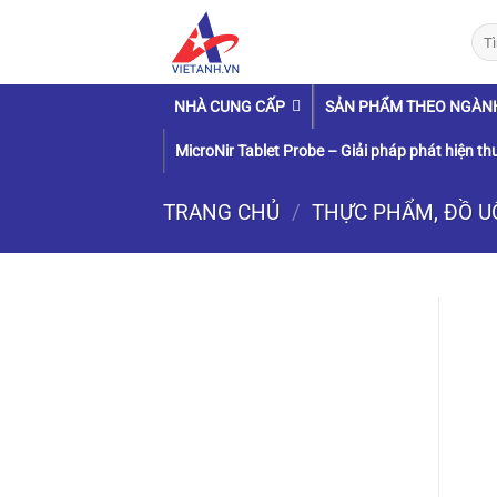
Chuyển
Tìm
đến
kiếm
nội
dung
NHÀ CUNG CẤP
SẢN PHẨM THEO NGÀN
MicroNir Tablet Probe – Giải pháp phát hiện thu
TRANG CHỦ
/
THỰC PHẨM, ĐỒ 