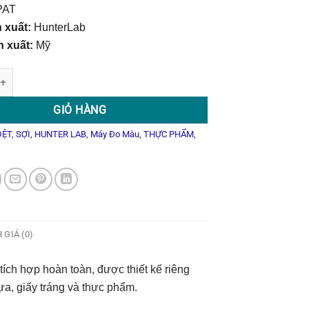
PAT
 xuất:
HunterLab
 xuất:
Mỹ
Giám Sát Màu Sắc Thời Gian Thực cPAT số lượng
GIỎ HÀNG
DỆT, SỢI
,
HUNTER LAB
,
Máy Đo Màu
,
THỰC PHẨM,
 GIÁ (0)
tích hợp hoàn toàn, được thiết kế riêng
ựa, giấy tráng và thực phẩm.