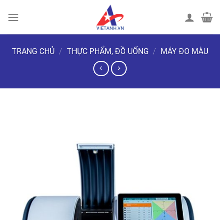
Chuyển
đến
nội
dung
TRANG CHỦ
/
THỰC PHẨM, ĐỒ UỐNG
/
MÁY ĐO MÀU