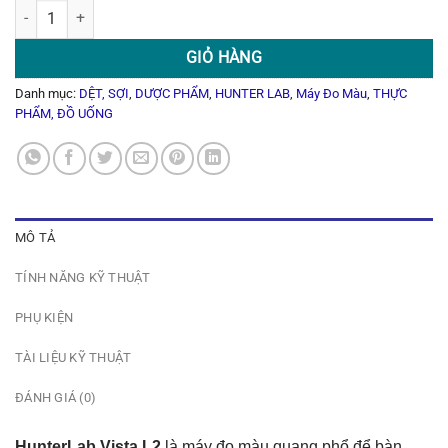
Máy Đo Màu Quang Phổ Hunterlab Vista L2 số lượng
GIỎ HÀNG
Danh mục:
DỆT, SỢI
,
DƯỢC PHẨM
,
HUNTER LAB
,
Máy Đo Màu
,
THỰC
PHẨM, ĐỒ UỐNG
MÔ TẢ
TÍNH NĂNG KỸ THUẬT
PHỤ KIỆN
TÀI LIỆU KỸ THUẬT
ĐÁNH GIÁ (0)
HunterLab Vista L2
là máy đo màu quang phổ để bàn