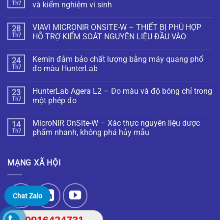
Th7
và kiểm nghiệm vi sinh
VIAVI MICRONIR ONSITE-W – THIẾT BỊ PHÙ HỢP
28
Th7
HỖ TRỢ KIỂM SOÁT NGUYÊN LIỆU ĐẦU VÀO
Kemin đảm bảo chất lượng bằng máy quang phổ
24
Th7
đo màu HunterLab
HunterLab Agera L2 – Đo màu và độ bóng chỉ trong
23
Th7
một phép đo
MicroNIR OnSite-W – Xác thực nguyên liệu dược
14
Th7
phẩm nhanh, không phá hủy mẫu
MẠNG XÃ HỘI
Chat Zalo