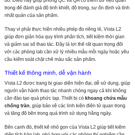
đo. Điều này giúp phòng QC và QA có thêm dữ liệu quan
trọng để đánh giá độ tinh khiết, độ trong, sự ổn định và tính
nhất quán của sản phẩm.
Thay vì phải thực hiện nhiều phép đo riêng lẻ, Vista L2
giúp đơn giản hóa quy trình phân tích, tiết kiệm thời gian
và giảm sai số thao tác. Đây là lợi thế rất quan trọng đối
với các phòng lab cần xử lý nhiều mẫu mỗi ngày hoặc yêu
cầu kiểm soát chặt chẽ màu sắc sản phẩm.
Thiết kế thông minh, dễ vận hành
Vista L2 được trang bị giao diện hiện đại, dễ sử dụng, giúp
người vận hành thao tác nhanh chóng ngay cả khi không
cần đào tạo quá phức tạp. Thiết bị có
khoang chứa mẫu
chống tràn
, giúp bảo vệ các linh kiện điện tử quan trọng
và tăng độ bền trong quá trình sử dụng hằng ngày.
Bên cạnh đó, thiết kế nhỏ gọn của Vista L2 giúp tiết kiệm
diện tích bàn lab, phù hợp với các phòng thí nghiệm cần