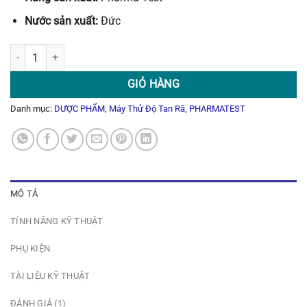
Nước sản xuất:
Đức
Máy Thử Độ Tan Rã 3 Giỏ DIST-3 số lượng
GIỎ HÀNG
Danh mục:
DƯỢC PHẨM
,
Máy Thử Độ Tan Rã
,
PHARMATEST
MÔ TẢ
TÍNH NĂNG KỸ THUẬT
PHỤ KIỆN
TÀI LIỆU KỸ THUẬT
ĐÁNH GIÁ (1)