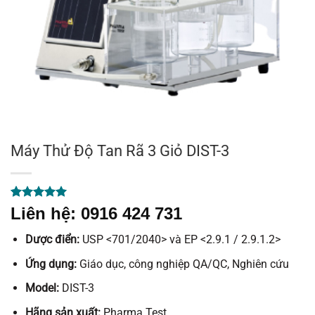
Máy Thử Độ Tan Rã 3 Giỏ DIST-3
5.00
1
trên 5
Liên hệ: 0916 424 731
dựa trên
đánh giá
Dược điển:
USP <701/2040> và EP <2.9.1 / 2.9.1.2>
Ứng dụng:
Giáo dục, công nghiệp QA/QC, Nghiên cứu
Model:
DIST-3
Hãng sản xuất:
Pharma Test