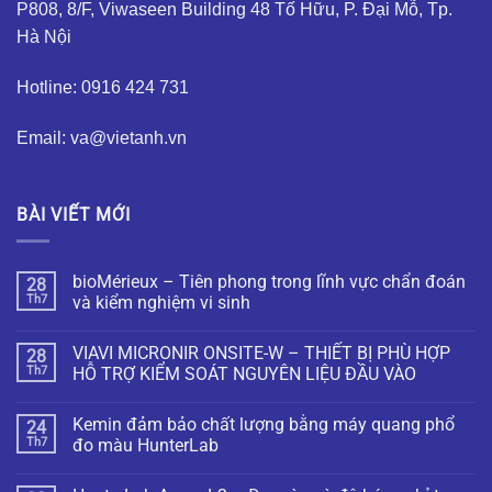
P808, 8/F, Viwaseen Building 48 Tố Hữu, P. Đại Mỗ, Tp.
Hà Nội
Hotline: 0916 424 731
Email: va@vietanh.vn
BÀI VIẾT MỚI
bioMérieux – Tiên phong trong lĩnh vực chẩn đoán
28
Th7
và kiểm nghiệm vi sinh
VIAVI MICRONIR ONSITE-W – THIẾT BỊ PHÙ HỢP
28
Th7
HỖ TRỢ KIỂM SOÁT NGUYÊN LIỆU ĐẦU VÀO
Kemin đảm bảo chất lượng bằng máy quang phổ
24
Th7
đo màu HunterLab