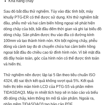
Khả năng chảy
Sau đó bắt đầu thử nghiệm. Tùy vào đặc tính bột, máy
khuấy PTG-ER có thể được sử dụng. Khi thử nghiệm bắt
đầu, phễu mở và hai cảm biến hồng ngoại sẽ phát hiện
dòng chảy của bột, bắt đầu đếm thời gian và ghi lại biểu đồ
dòng chảy. Sản phẩm được thu vào đĩa có đường kính
100mm và tạo thành hình nón. Khi bột ngừng chảy, phễu
đóng và cánh tay đo di chuyển chứa hai cảm biến hồng
ngoại bắt đầu đo chiều cao từ đỉnh hình nón. Vì bề mặt đĩa
đã đầy hoàn toàn, góc của hình nón có thể được tính toán
và hiển thị.
Thử nghiệm nên được lặp lại 5 lần theo tiêu chuẩn ISO
4324, độ sai lệch kết quả không vượt quá 5%. Kết quả
hiển thị trên màn hình LCD của PTG-S5 và phần mềm
TIDASDAQ3. Máy in nhiệt tích hợp sẽ in báo cáo và biểu
đồ dòng chảy, kèm thông tin mô tả sản phẩm. Ngoài ra,
phần mềm TIDASDAQ3 tạo báo cáo PDF.