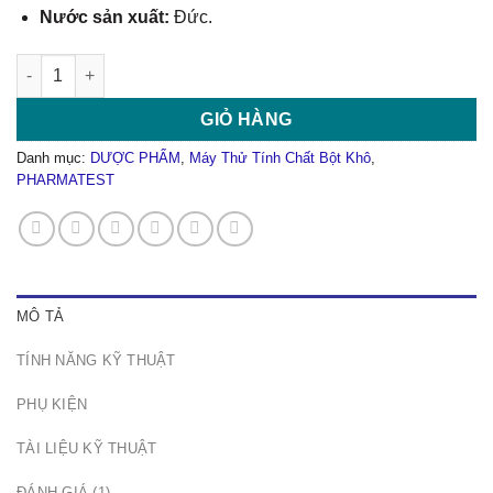
Nước sản xuất:
Đức.
Máy Thử Tính Chất Bột Và Hạt PTG-NIR số lượng
GIỎ HÀNG
Danh mục:
DƯỢC PHẨM
,
Máy Thử Tính Chất Bột Khô
,
PHARMATEST
MÔ TẢ
TÍNH NĂNG KỸ THUẬT
PHỤ KIỆN
TÀI LIỆU KỸ THUẬT
ĐÁNH GIÁ (1)