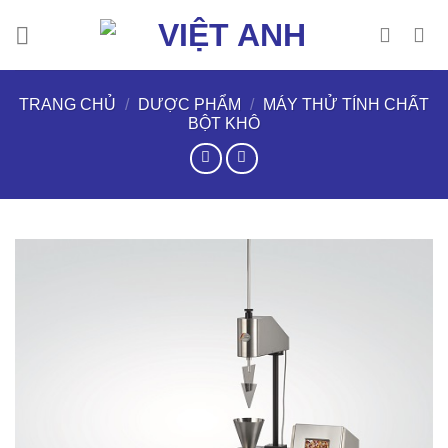
Chuyển
đến
nội
dung
TRANG CHỦ
/
DƯỢC PHẨM
/
MÁY THỬ TÍNH CHẤT
BỘT KHÔ