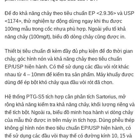
Để đo khả năng chảy theo tiêu chuẩn EP <2.9.36> và USP
<1174>, thử nghiệm tự động dừng ngay khi thu được
100mg mẫu trong cốc nhựa phù hợp. Ngoài yếu tố khả
năng chảy (100mg/t), biểu đồ dòng chảy cũng được in.
Thiết bị tiêu chuẩn đi kèm đầy đủ phụ kiện để đo thời gian
chảy, góc hình nón và khả năng chảy theo tiêu chuẩn
EP/USP hiện hành. Có thể sử dụng các đầu vòi rót khác
nhau từ 4 – 10mm để kiểm tra sản phẩm. Máy khuấy được
dùng để ép bột khó chảy qua đầu vòi rót đã chọn.
Hệ thống PTG-S5 tích hợp cân phân tích Sartorius, mở
rộng khả năng kiểm tra khả năng chảy, khối lượng riêng và
thể tích bột. Ngoài ra, biểu đồ minh họa hành vi dòng chảy
của mẫu thử được in trên máy in tích hợp. Dùng phễu thép
không gỉ hình nón theo tiêu chuẩn EP/USP hiện hành, có
thể sử dụng các đầu vòi thay thế có đường kính 10, 15 và