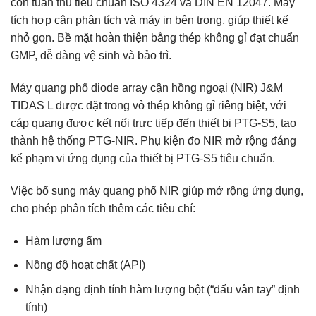
còn tuân thủ tiêu chuẩn ISO 4324 và DIN EN 12047. Máy
tích hợp cân phân tích và máy in bên trong, giúp thiết kế
nhỏ gọn. Bề mặt hoàn thiện bằng thép không gỉ đạt chuẩn
GMP, dễ dàng vệ sinh và bảo trì.
Máy quang phổ diode array cận hồng ngoại (NIR) J&M
TIDAS L được đặt trong vỏ thép không gỉ riêng biệt, với
cáp quang được kết nối trực tiếp đến thiết bị PTG-S5, tạo
thành hệ thống PTG-NIR. Phụ kiện đo NIR mở rộng đáng
kể phạm vi ứng dụng của thiết bị PTG-S5 tiêu chuẩn.
Việc bổ sung máy quang phổ NIR giúp mở rộng ứng dụng,
cho phép phân tích thêm các tiêu chí:
Hàm lượng ẩm
Nồng độ hoạt chất (API)
Nhận dạng định tính hàm lượng bột (“dấu vân tay” định
tính)