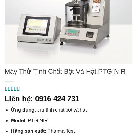
Máy Thử Tính Chất Bột Và Hạt PTG-NIR
5.00
1
trên 5
Liên hệ: 0916 424 731
dựa trên
đánh giá
Ứng dụng:
thử tính chất bột và hạt
Model:
PTG-NIR
Hãng sản xuất:
Pharma Test