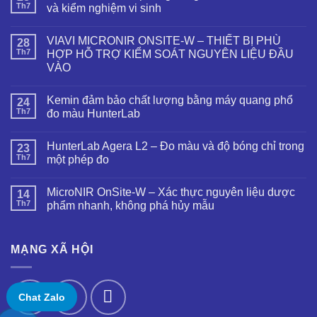
Th7
và kiểm nghiệm vi sinh
VIAVI MICRONIR ONSITE-W – THIẾT BỊ PHÙ
28
Th7
HỢP HỖ TRỢ KIỂM SOÁT NGUYÊN LIỆU ĐẦU
VÀO
Kemin đảm bảo chất lượng bằng máy quang phổ
24
Th7
đo màu HunterLab
HunterLab Agera L2 – Đo màu và độ bóng chỉ trong
23
Th7
một phép đo
MicroNIR OnSite-W – Xác thực nguyên liệu dược
14
Th7
phẩm nhanh, không phá hủy mẫu
MẠNG XÃ HỘI
Chat Zalo