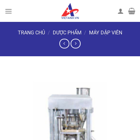
Chuyển
đến
nội
dung
TRANG CHỦ
/
DƯỢC PHẨM
/
MÁY DẬP VIÊN