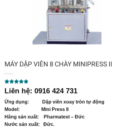
MÁY DẬP VIÊN 8 CHÀY MINIPRESS II
5.00
1
trên 5
Liên hệ: 0916 424 731
dựa trên
đánh giá
Ứng dụng: Dập viên xoay tròn tự động
Model: Mini Press II
Hãng sản xuất: Pharmatest – Đức
Nước sản xuất: Đức.