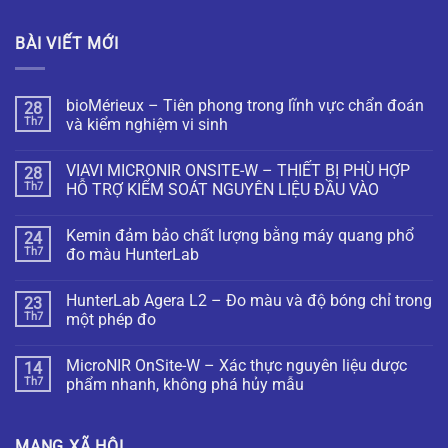
BÀI VIẾT MỚI
bioMérieux – Tiên phong trong lĩnh vực chẩn đoán
28
Th7
và kiểm nghiệm vi sinh
VIAVI MICRONIR ONSITE-W – THIẾT BỊ PHÙ HỢP
28
Th7
HỖ TRỢ KIỂM SOÁT NGUYÊN LIỆU ĐẦU VÀO
Kemin đảm bảo chất lượng bằng máy quang phổ
24
Th7
đo màu HunterLab
HunterLab Agera L2 – Đo màu và độ bóng chỉ trong
23
Th7
một phép đo
MicroNIR OnSite-W – Xác thực nguyên liệu dược
14
Th7
phẩm nhanh, không phá hủy mẫu
MẠNG XÃ HỘI