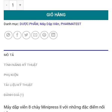
MÁY DẬP VIÊN 8 CHÀY MINIPRESS II số lượng
GIỎ HÀNG
Danh mục:
DƯỢC PHẨM
,
Máy Dập Viên
,
PHARMATEST
MÔ TẢ
TÍNH NĂNG KỸ THUẬT
PHỤ KIỆN
TÀI LIỆU KỸ THUẬT
ĐÁNH GIÁ (1)
Máy dập viên 8 chày Minipress II với những đặc điểm nổi