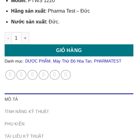
Model:
PTWS 1220
Hãng sản xuất:
Pharma Test – Đức
Nước sản xuất:
Đức.
Máy Thử Độ Hoà Tan 12 Cốc PTWS 1220 số lượng
GIỎ HÀNG
Danh mục:
DƯỢC PHẨM
,
Máy Thử Độ Hòa Tan
,
PHARMATEST
MÔ TẢ
TÍNH NĂNG KỸ THUẬT
PHỤ KIỆN
TÀI LIỆU KỸ THUẬT