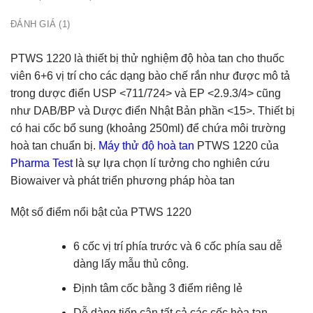
ĐÁNH GIÁ (1)
PTWS 1220 là thiết bị thử nghiệm độ hòa tan cho thuốc
viên 6+6 vị trí cho các dạng bào chế rắn như được mô tả
trong dược điển USP <711/724> và EP <2.9.3/4> cũng
như DAB/BP và Dược điển Nhật Bản phần <15>. Thiết bị
có hai cốc bổ sung (khoảng 250ml) để chứa môi trường
hoà tan chuẩn bị.
Máy thử độ hoà tan
PTWS 1220 của
Pharma Test
là sự lựa
chọn lí tưởng cho nghiên cứu
Biowaiver và phát triển phương pháp hòa tan
Một số điểm nổi bật của PTWS 1220
6 cốc vị trí phía trước và 6 cốc phía sau dễ
dàng lấy mẫu thủ công.
Định tâm cốc bằng 3 điểm riêng lẻ
Dễ dàng tiếp cận tất cả các cốc hòa tan