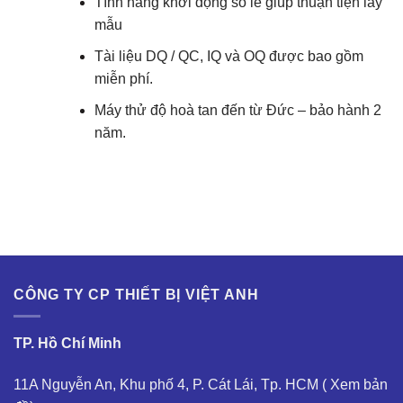
Tính năng khởi động so le giúp thuận tiện lấy
mẫu
Tài liệu DQ / QC, IQ và OQ được bao gồm
miễn phí.
Máy thử độ hoà tan đến từ Đức – bảo hành 2
năm.
CÔNG TY CP THIẾT BỊ VIỆT ANH
TP. Hồ Chí Minh
11A Nguyễn An, Khu phố 4, P. Cát Lái, Tp. HCM (
Xem bản