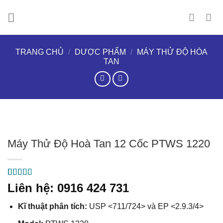
Chuyển
đến
nội
dung
TRANG CHỦ
/
DƯỢC PHẨM
/
MÁY THỬ ĐỘ HÒA
TAN
Máy Thử Độ Hoà Tan 12 Cốc PTWS 1220
5.00
1
trên 5
Liên hệ: 0916 424 731
dựa trên
đánh giá
Kĩ thuật phân tích:
USP <711/724> và EP <2.9.3/4>