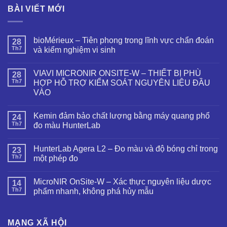
BÀI VIẾT MỚI
bioMérieux – Tiên phong trong lĩnh vực chẩn đoán
28
Th7
và kiểm nghiệm vi sinh
VIAVI MICRONIR ONSITE-W – THIẾT BỊ PHÙ
28
Th7
HỢP HỖ TRỢ KIỂM SOÁT NGUYÊN LIỆU ĐẦU
VÀO
Kemin đảm bảo chất lượng bằng máy quang phổ
24
Th7
đo màu HunterLab
HunterLab Agera L2 – Đo màu và độ bóng chỉ trong
23
Th7
một phép đo
MicroNIR OnSite-W – Xác thực nguyên liệu dược
14
Th7
phẩm nhanh, không phá hủy mẫu
MẠNG XÃ HỘI