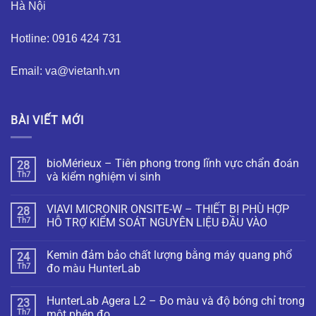
Hà Nội
Hotline: 0916 424 731
Email: va@vietanh.vn
BÀI VIẾT MỚI
bioMérieux – Tiên phong trong lĩnh vực chẩn đoán
28
Th7
và kiểm nghiệm vi sinh
VIAVI MICRONIR ONSITE-W – THIẾT BỊ PHÙ HỢP
28
Th7
HỖ TRỢ KIỂM SOÁT NGUYÊN LIỆU ĐẦU VÀO
Kemin đảm bảo chất lượng bằng máy quang phổ
24
Th7
đo màu HunterLab
HunterLab Agera L2 – Đo màu và độ bóng chỉ trong
23
Th7
một phép đo