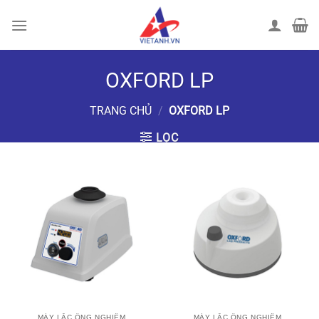
Chuyển
đến
nội
dung
OXFORD LP
TRANG CHỦ
/
OXFORD LP
LỌC
MÁY LẮC ỐNG NGHIỆM
MÁY LẮC ỐNG NGHIỆM