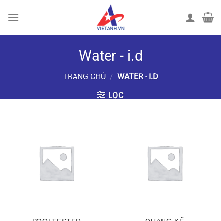
Chuyển
đến
nội
dung
Water - i.d
TRANG CHỦ
/
WATER - I.D
LỌC