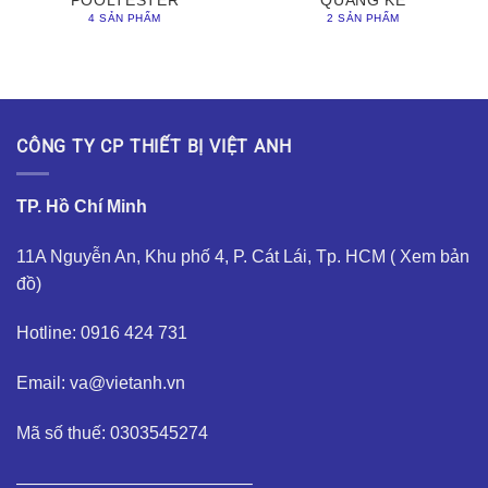
POOLTESTER
QUANG KẾ
4 SẢN PHẨM
2 SẢN PHẨM
CÔNG TY CP THIẾT BỊ VIỆT ANH
TP. Hồ Chí Minh
11A Nguyễn An, Khu phố 4, P. Cát Lái, Tp. HCM (
Xem bản
đồ
)
Hotline: 0916 424 731
Email: va@vietanh.vn
Mã số thuế: 0303545274
—————————————–