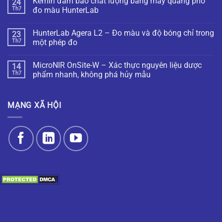
Kemin đảm bảo chất lượng bằng máy quang phổ
24
Th7
đo màu HunterLab
HunterLab Agera L2 – Đo màu và độ bóng chỉ trong
23
Th7
một phép đo
MicroNIR OnSite-W – Xác thực nguyên liệu dược
14
Th7
phẩm nhanh, không phá hủy mẫu
MẠNG XÃ HỘI