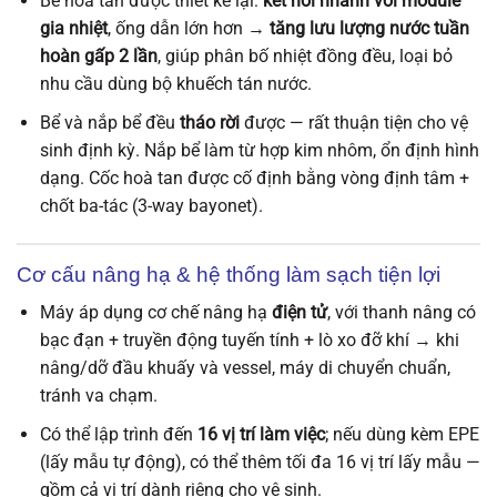
Bể hòa tan được thiết kế lại:
kết nối nhanh với module
gia nhiệt
, ống dẫn lớn hơn →
tăng lưu lượng nước tuần
hoàn gấp 2 lần
, giúp phân bố nhiệt đồng đều, loại bỏ
nhu cầu dùng bộ khuếch tán nước.
Bể và nắp bể đều
tháo rời
được — rất thuận tiện cho vệ
sinh định kỳ. Nắp bể làm từ hợp kim nhôm, ổn định hình
dạng. Cốc hoà tan được cố định bằng vòng định tâm +
chốt ba-tác (3-way bayonet).
Cơ cấu nâng hạ & hệ thống làm sạch tiện lợi
Máy áp dụng cơ chế nâng hạ
điện tử
, với thanh nâng có
bạc đạn + truyền động tuyến tính + lò xo đỡ khí → khi
nâng/dỡ đầu khuấy và vessel, máy di chuyển chuẩn,
tránh va chạm.
Có thể lập trình đến
16 vị trí làm việc
; nếu dùng kèm EPE
(lấy mẫu tự động), có thể thêm tối đa 16 vị trí lấy mẫu —
gồm cả vị trí dành riêng cho vệ sinh.