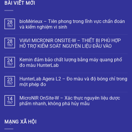
BÀI VIẾT MỚI
bioMérieux – Tiên phong trong lĩnh vực chẩn đoán
28
Th7
và kiểm nghiệm vi sinh
VIAVI MICRONIR ONSITE-W – THIẾT BỊ PHÙ HỢP
28
Th7
HỖ TRỢ KIỂM SOÁT NGUYÊN LIỆU ĐẦU VÀO
Kemin đảm bảo chất lượng bằng máy quang phổ
24
Th7
đo màu HunterLab
HunterLab Agera L2 – Đo màu và độ bóng chỉ trong
23
Th7
một phép đo
MicroNIR OnSite-W – Xác thực nguyên liệu dược
14
Th7
phẩm nhanh, không phá hủy mẫu
MẠNG XÃ HỘI