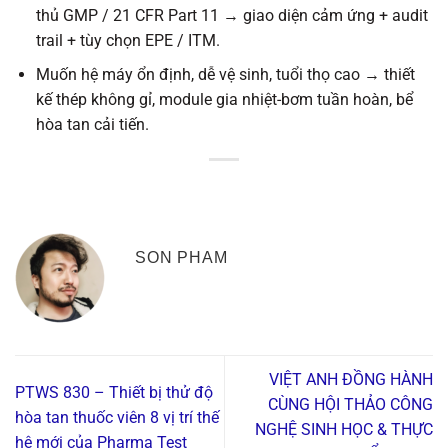
thủ GMP / 21 CFR Part 11 → giao diện cảm ứng + audit
trail + tùy chọn EPE / ITM.
Muốn hệ máy ổn định, dễ vệ sinh, tuổi thọ cao → thiết
kế thép không gỉ, module gia nhiệt-bơm tuần hoàn, bể
hòa tan cải tiến.
SON PHAM
VIỆT ANH ĐỒNG HÀNH
PTWS 830 – Thiết bị thử độ
CÙNG HỘI THẢO CÔNG
hòa tan thuốc viên 8 vị trí thế
NGHỆ SINH HỌC & THỰC
hệ mới của Pharma Test