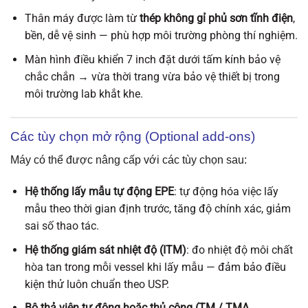
Thân máy được làm từ
thép không gỉ phủ sơn tĩnh điện
,
bền, dễ vệ sinh — phù hợp môi trường phòng thí nghiệm.
Màn hình điều khiển 7 inch đặt dưới tấm kính bảo vệ
chắc chắn → vừa thời trang vừa bảo vệ thiết bị trong
môi trường lab khắt khe.
Các tùy chọn mở rộng (Optional add-ons)
Máy có thể được nâng cấp với các tùy chọn sau:
Hệ thống lấy mẫu tự động EPE
: tự động hóa việc lấy
mẫu theo thời gian định trước, tăng độ chính xác, giảm
sai số thao tác.
Hệ thống giám sát nhiệt độ (ITM)
: đo nhiệt độ môi chất
hòa tan trong mỗi vessel khi lấy mẫu — đảm bảo điều
kiện thử luôn chuẩn theo USP.
Bộ thả viên tự động hoặc thủ công (TM / TMA