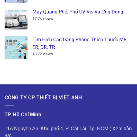
Máy Quang Phổ, Phổ UV-Vis Và Ứng Dụng
17.7k views
Tìm Hiểu Các Dạng Phóng Thích Thuốc MR,
ER, DR, TR
13.7k views
CÔNG TY CP THIẾT BỊ VIỆT ANH
TP. Hồ Chí Minh
11A Nguyễn An, Khu phố 4, P. Cát Lái, Tp. HCM (
Xem bản
đồ
)