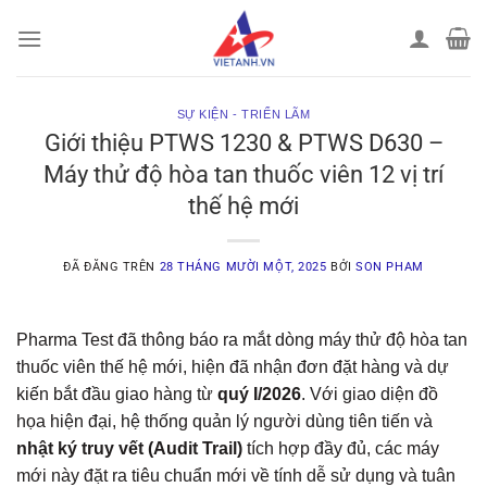
Chuyển
đến
nội
dung
SỰ KIỆN - TRIỂN LÃM
Giới thiệu PTWS 1230 & PTWS D630 –
Máy thử độ hòa tan thuốc viên 12 vị trí
thế hệ mới
ĐÃ ĐĂNG TRÊN
28 THÁNG MƯỜI MỘT, 2025
BỞI
SON PHAM
Pharma Test đã thông báo ra mắt dòng máy thử độ hòa tan
thuốc viên thế hệ mới, hiện đã nhận đơn đặt hàng và dự
kiến bắt đầu giao hàng từ
quý I/2026
. Với giao diện đồ
họa hiện đại, hệ thống quản lý người dùng tiên tiến và
nhật ký truy vết (Audit Trail)
tích hợp đầy đủ, các máy
mới này đặt ra tiêu chuẩn mới về tính dễ sử dụng và tuân