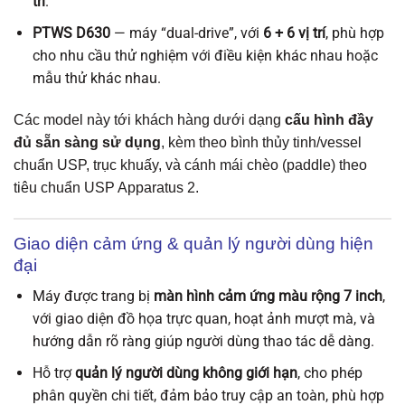
trí
.
PTWS D630
— máy “dual-drive”, với
6 + 6 vị trí
, phù hợp
cho nhu cầu thử nghiệm với điều kiện khác nhau hoặc
mẫu thử khác nhau.
Các model này tới khách hàng dưới dạng
cấu hình đầy
đủ sẵn sàng sử dụng
, kèm theo bình thủy tinh/vessel
chuẩn USP, trục khuấy, và cánh mái chèo (paddle) theo
tiêu chuẩn USP Apparatus 2.
Giao diện cảm ứng & quản lý người dùng hiện
đại
Máy được trang bị
màn hình cảm ứng màu rộng 7 inch
,
với giao diện đồ họa trực quan, hoạt ảnh mượt mà, và
hướng dẫn rõ ràng giúp người dùng thao tác dễ dàng.
Hỗ trợ
quản lý người dùng không giới hạn
, cho phép
phân quyền chi tiết, đảm bảo truy cập an toàn, phù hợp