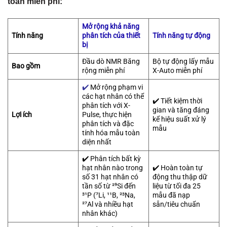
toàn miễn phí:
Mở rộng khả năng
Tính năng
phân tích của thiết
Tính năng tự động
bị
Đầu dò NMR Băng
Bộ tự động lấy mẫu
Bao gồm
rộng miễn phí
X-Auto miễn phí
✔️
Mở rộng phạm vi
các hạt nhân có thể
✔️ Tiết kiệm thời
phân tích với X-
gian và tăng đáng
Lợi ích
Pulse, thực hiện
kể hiệu suất xử lý
phân tích và đặc
mẫu
tính hóa mẫu toàn
diện nhất
✔️ Phân tích bất kỳ
hạt nhân nào trong
✔️ Hoàn toàn tự
số 31 hạt nhân có
động thu thập dữ
tần số từ ²⁹Si đến
liệu từ tối đa 25
³¹P (⁷Li, ¹¹B, ²³Na,
mẫu đã nạp
²⁷Al và nhiều hạt
sẵn/tiêu chuẩn
nhân khác)