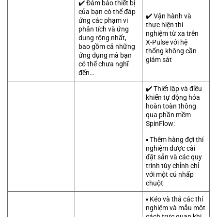
✔️ Đảm bảo thiết bị
của bạn có thể đáp
✔️ Vận hành và
ứng các phạm vi
thực hiện thí
phân tích và ứng
nghiệm từ xa trên
dụng rộng nhất,
X-Pulse với hệ
bao gồm cả những
thống không cần
ứng dụng mà bạn
giám sát
có thể chưa nghĩ
đến…
✔️ Thiết lập và điều
khiển tự động hóa
hoàn toàn thông
qua phần mềm
SpinFlow:
▪️ Thêm hàng đợi thí
nghiệm được cài
đặt sẵn và các quy
trình tùy chỉnh chỉ
với một cú nhấp
chuột
▪️ Kéo và thả các thí
nghiệm và mẫu một
cách trực quan khi