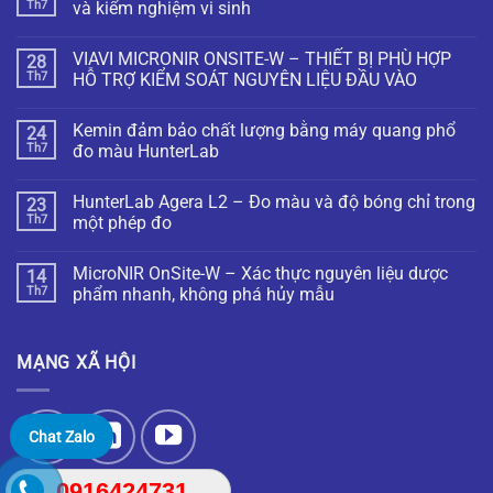
Th7
và kiểm nghiệm vi sinh
VIAVI MICRONIR ONSITE-W – THIẾT BỊ PHÙ HỢP
28
Th7
HỖ TRỢ KIỂM SOÁT NGUYÊN LIỆU ĐẦU VÀO
Kemin đảm bảo chất lượng bằng máy quang phổ
24
Th7
đo màu HunterLab
HunterLab Agera L2 – Đo màu và độ bóng chỉ trong
23
Th7
một phép đo
MicroNIR OnSite-W – Xác thực nguyên liệu dược
14
Th7
phẩm nhanh, không phá hủy mẫu
MẠNG XÃ HỘI
Chat Zalo
0916424731