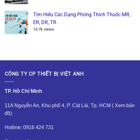
Tìm Hiểu Các Dạng Phóng Thích Thuốc MR,
ER, DR, TR
13.7k views
CÔNG TY CP THIẾT BỊ VIỆT ANH
TP. Hồ Chí Minh
11A Nguyễn An, Khu phố 4, P. Cát Lái, Tp. HCM (
Xem bản
đồ
)
Hotline: 0916 424 731