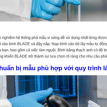
ải nghiệm hệ thống phá mẫu vi sóng dễ sử dụng nhất từng được
it vào bình BLADE và đậy nắp. Nạp bình vào bộ lấy mẫu tự độ
 bạn, bao gồm cả việc làm nguội. Bình bằng thạch anh có độ ti
g khiến BLADE trở thành sự lựa chọn rõ ràng cho nhu cầu phá
huẩn bị mẫu phù hợp với quy trình l