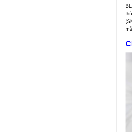
BLA
thờ
(SM
mẫu
C