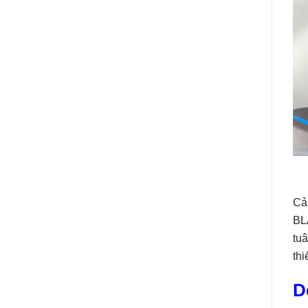
Cải
BLA
tuâ
thi
D