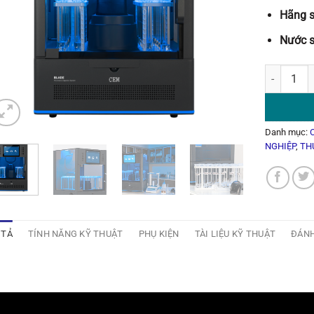
Hãng s
Nước s
Máy Phá M
Danh mục:
NGHIỆP
,
TH
 TẢ
TÍNH NĂNG KỸ THUẬT
PHỤ KIỆN
TÀI LIỆU KỸ THUẬT
ĐÁNH