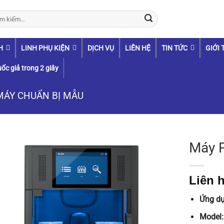
:
H
LINH PHỤ KIỆN
DỊCH VỤ
LIÊN HỆ
TIN TỨC
GIỚI 
ốc giả trong 2 giây
MÁY CHUẨN BỊ MẪU
Máy 
Liên h
Ứng d
Model