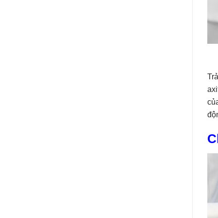
Tr
ax
của
độn
C