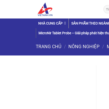
Chuyển
Tìm
đến
kiếm
nội
dung
NHÀ CUNG CẤP
SẢN PHẨM THEO NGÀN
MicroNir Tablet Probe – Giải pháp phát hiện thu
TRANG CHỦ
/
NÔNG NGHIỆP
/