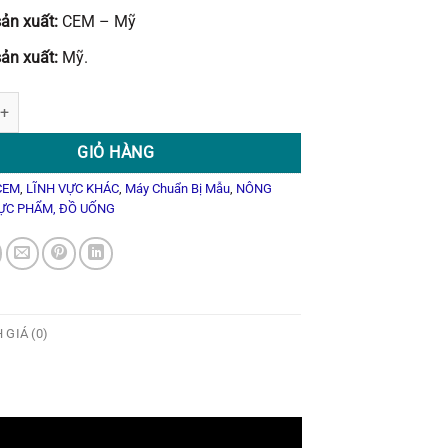
ản xuất:
CEM – Mỹ
ản xuất:
Mỹ.
ẫu Vi Sóng BLADE số lượng
GIỎ HÀNG
CEM
,
LĨNH VỰC KHÁC
,
Máy Chuẩn Bị Mẫu
,
NÔNG
ỰC PHẨM, ĐỒ UỐNG
 GIÁ (0)