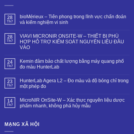
bioMérieux – Tiên phong trong lĩnh vực chẩn đoán
28
Th7
và kiểm nghiệm vi sinh
VIAVI MICRONIR ONSITE-W – THIẾT BỊ PHÙ
28
Th7
HỢP HỖ TRỢ KIỂM SOÁT NGUYÊN LIỆU ĐẦU
VÀO
Kemin đảm bảo chất lượng bằng máy quang phổ
24
Th7
đo màu HunterLab
HunterLab Agera L2 – Đo màu và độ bóng chỉ trong
23
Th7
một phép đo
MicroNIR OnSite-W – Xác thực nguyên liệu dược
14
Th7
phẩm nhanh, không phá hủy mẫu
MẠNG XÃ HỘI