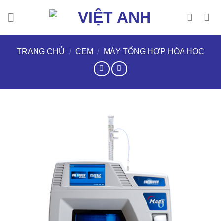
Chuyển
đến
nội
dung
TRANG CHỦ
/
CEM
/
MÁY TỔNG HỢP HÓA HỌC