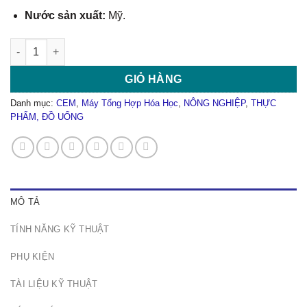
Nước sản xuất:
Mỹ.
Máy Tổng Hợp Hoá Học MARS 6 Synthesis số lượng
GIỎ HÀNG
Danh mục:
CEM
,
Máy Tổng Hợp Hóa Học
,
NÔNG NGHIỆP
,
THỰC
PHẨM, ĐỒ UỐNG
MÔ TẢ
TÍNH NĂNG KỸ THUẬT
PHỤ KIỆN
TÀI LIỆU KỸ THUẬT