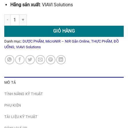
Hãng sản xuất
: VIAVI Solutions
Máy Quang Phổ Cận Hồng Ngoại MicroNIR PAT-Lx số lượng
GIỎ HÀNG
Danh mục:
DƯỢC PHẨM
,
MicroNIR – NIR Gắn Online
,
THỰC PHẨM, ĐỒ
UỐNG
,
VIAVI Solutions
MÔ TẢ
TÍNH NĂNG KỸ THUẬT
PHỤ KIỆN
TÀI LIỆU KỸ THUẬT