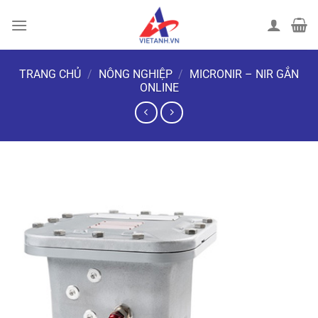
Chuyển
đến
nội
dung
TRANG CHỦ
/
NÔNG NGHIỆP
/
MICRONIR – NIR GẮN
ONLINE