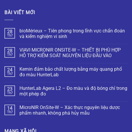
BÀI VIẾT MỚI
bioMérieux – Tiên phong trong lĩnh vực chẩn đoán
28
Th7
và kiểm nghiệm vi sinh
VIAVI MICRONIR ONSITE-W – THIẾT BỊ PHÙ HỢP
28
Th7
HỖ TRỢ KIỂM SOÁT NGUYÊN LIỆU ĐẦU VÀO
Kemin đảm bảo chất lượng bằng máy quang phổ
24
Th7
đo màu HunterLab
HunterLab Agera L2 – Đo màu và độ bóng chỉ trong
23
Th7
một phép đo
MicroNIR OnSite-W – Xác thực nguyên liệu dược
14
Th7
phẩm nhanh, không phá hủy mẫu
MẠNG XÃ HỘI