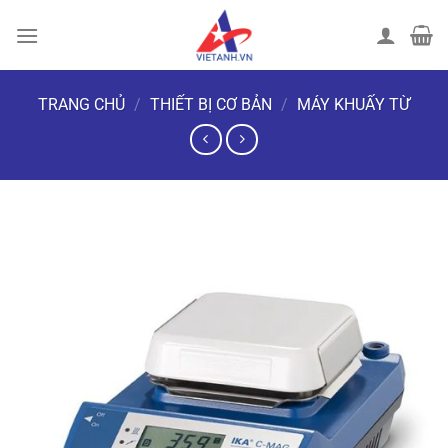
Chuyển
đến
nội
dung
TRANG CHỦ
/
THIẾT BỊ CƠ BẢN
/
MÁY KHUẤY TỪ