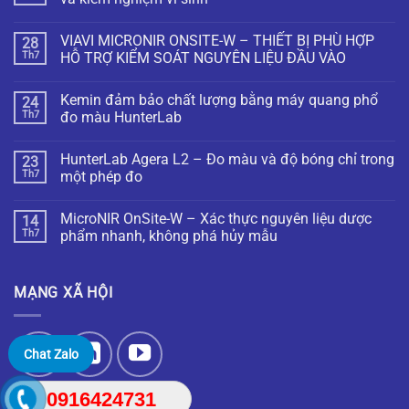
VIAVI MICRONIR ONSITE-W – THIẾT BỊ PHÙ HỢP
28
Th7
HỖ TRỢ KIỂM SOÁT NGUYÊN LIỆU ĐẦU VÀO
Kemin đảm bảo chất lượng bằng máy quang phổ
24
Th7
đo màu HunterLab
HunterLab Agera L2 – Đo màu và độ bóng chỉ trong
23
Th7
một phép đo
MicroNIR OnSite-W – Xác thực nguyên liệu dược
14
Th7
phẩm nhanh, không phá hủy mẫu
MẠNG XÃ HỘI
Chat Zalo
0916424731