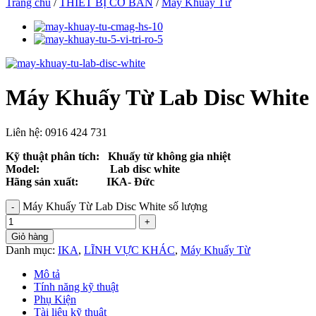
Trang chủ
/
THIẾT BỊ CƠ BẢN
/
Máy Khuấy Từ
Máy Khuấy Từ Lab Disc White
Liên hệ: 0916 424 731
Kỹ thuật phân tích: Khuấy từ không gia nhiệt
Model: Lab disc white
Hãng sản xuất: IKA- Đức
Máy Khuấy Từ Lab Disc White số lượng
Giỏ hàng
Danh mục:
IKA
,
LĨNH VỰC KHÁC
,
Máy Khuấy Từ
Mô tả
Tính năng kỹ thuật
Phụ Kiện
Tài liệu kỹ thuật