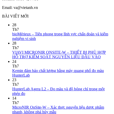
Email: va@vietanh.vn
BÀI VIẾT MỚI
28
Th7
bioMérieux – Tiên phong trong lĩnh vực chẩn đoán và kiểm
nghiệm vi sinh
28
Th7
VIAVI MICRONIR ONSITE-W – THIẾT BỊ PHÙ HỢP
HỖ TRỢ KIỂM SOÁT NGUYÊN LIỆU ĐẦU VÀO
24
Th7
Kemin đảm bảo chất lượng bằng máy quang phổ đo màu
HunterLab
23
Th7
HunterLab Agera L2 – Đo màu và độ bóng chỉ trong một
phép đo
14
Th7
MicroNIR OnSite-W – Xác thực nguyên liệu dược phẩm
nhanh, không phá hủy mẫu