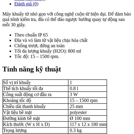
Đánh giá (0)
Máy khuấy từ nhỏ gọn với công nghệ cuộn từ hiện đại. Để đảm bảo
quá trình kiểm tra, đĩa có thể đảo ngược hướng quay tự động sau
mỗi 30 giây.
Theo chuẩn IP 65
Đĩa và vỏ làm từ vật liệu chịu hóa chất
Chống trượt, đứng an toàn
Tối đa lượng khuấy (H2O): 800 ml
Tốc độ: 15 – 1500 rpm.
Tính năng kỹ thuật
Số vị trí khuấy
1
Thể tích khuấy tối đa
0.8 l
Công suất động cơ đầu ra
3 W
Khoảng tốc độ
15 – 1500 rpm
Chiều dài thanh khuấy
25 mm
Vật liệu bề mặt
polyester
Đường kính bề mặt
Ø 100 mm
Kích thước (W x H x D)
117 x 12 x 180 mm
Trọng lượng
0.3 kg