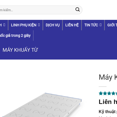
:
H
LINH PHỤ KIỆN
DỊCH VỤ
LIÊN HỆ
TIN TỨC
GIỚI 
ốc giả trong 2 giây
MÁY KHUẤY TỪ
Máy K
5.00
1
trên 
Liên h
dựa trên
đánh giá
Kỹ thuật