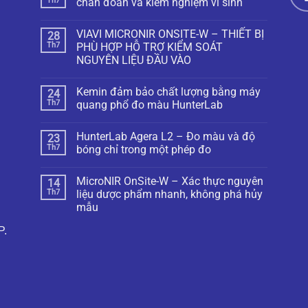
Th7
chẩn đoán và kiểm nghiệm vi sinh
VIAVI MICRONIR ONSITE-W – THIẾT BỊ
28
Th7
PHÙ HỢP HỖ TRỢ KIỂM SOÁT
NGUYÊN LIỆU ĐẦU VÀO
Kemin đảm bảo chất lượng bằng máy
24
Th7
quang phổ đo màu HunterLab
HunterLab Agera L2 – Đo màu và độ
23
Th7
bóng chỉ trong một phép đo
MicroNIR OnSite-W – Xác thực nguyên
14
Th7
liệu dược phẩm nhanh, không phá hủy
mẫu
P.