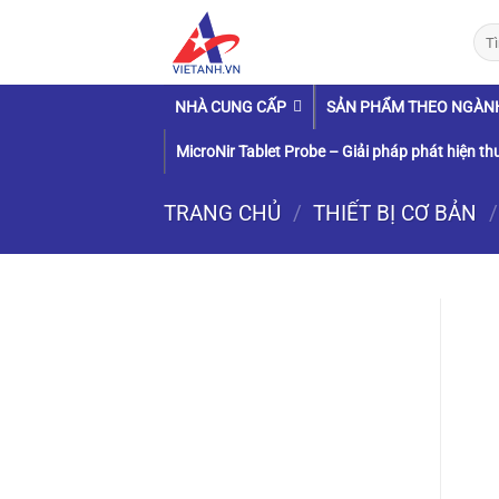
Chuyển
Tìm
đến
kiếm
nội
dung
NHÀ CUNG CẤP
SẢN PHẨM THEO NGÀN
MicroNir Tablet Probe – Giải pháp phát hiện thu
TRANG CHỦ
/
THIẾT BỊ CƠ BẢN
/