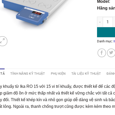
Mode
Hãng sả
Máy Khuấy 
Danh mục:
 TẢ
TÍNH NĂNG KỸ THUẬT
PHỤ KIỆN
TÀI LIỆU KỸ THUẬT
ĐÁNH
 khuấy từ Ika RO 15 với 15 vi trí khuấy, được thiết kế để các
p giảm độ ồn ở mức thấp nhất và thiết kế vững chắc với tất cả cá
y đổi. Thiết kế khép kín và nhỏ gọn giúp dễ dàng vệ sinh và bảo
t lỏng. Ngoài ra, thanh chống trượt cũng được kèm kèm theo m