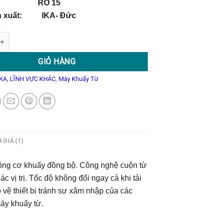
l: RO 15
n xuất: IKA- Đức
Từ 15 Vị Trí RO 15 số lượng
GIỎ HÀNG
IKA
,
LĨNH VỰC KHÁC
,
Máy Khuấy Từ
 GIÁ (1)
 động cơ khuấy đồng bộ. Công nghệ cuộn từ
c vị trị. Tốc độ không đổi ngay cả khi tải
 vệ thiết bị tránh sự xâm nhập của các
áy khuấy từ.