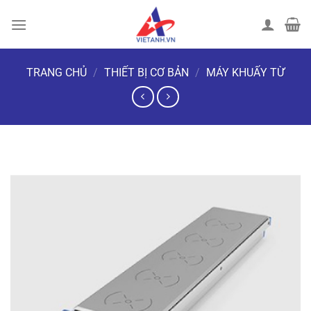
Chuyển
đến
nội
dung
TRANG CHỦ
/
THIẾT BỊ CƠ BẢN
/
MÁY KHUẤY TỪ