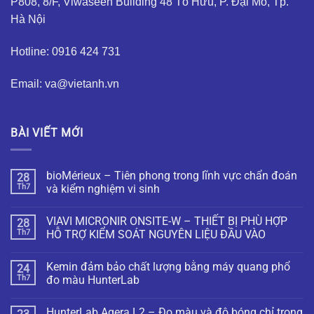
P808, 8/F, Viwaseen Building 48 Tố Hữu, P. Đại Mỗ, Tp.
Hà Nội
Hotline: 0916 424 731
Email: va@vietanh.vn
BÀI VIẾT MỚI
bioMérieux – Tiên phong trong lĩnh vực chẩn đoán
28
Th7
và kiểm nghiệm vi sinh
VIAVI MICRONIR ONSITE-W – THIẾT BỊ PHÙ HỢP
28
Th7
HỖ TRỢ KIỂM SOÁT NGUYÊN LIỆU ĐẦU VÀO
Kemin đảm bảo chất lượng bằng máy quang phổ
24
Th7
đo màu HunterLab
HunterLab Agera L2 – Đo màu và độ bóng chỉ trong