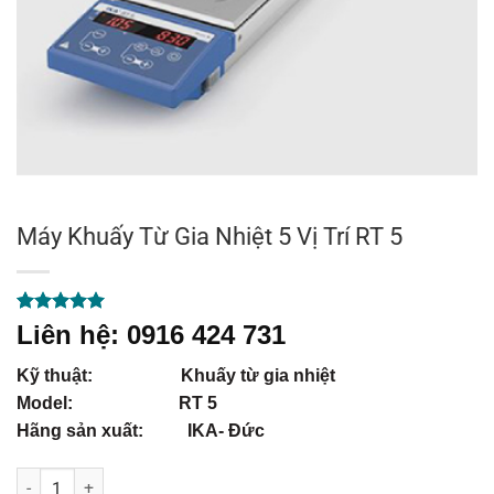
Máy Khuấy Từ Gia Nhiệt 5 Vị Trí RT 5
5.00
1
trên 5
Liên hệ: 0916 424 731
dựa trên
đánh giá
Kỹ thuật: Khuấy từ gia nhiệt
Model: RT 5
Hãng sản xuất: IKA- Đức
Máy Khuấy Từ Gia Nhiệt 5 Vị Trí RT 5 số lượng