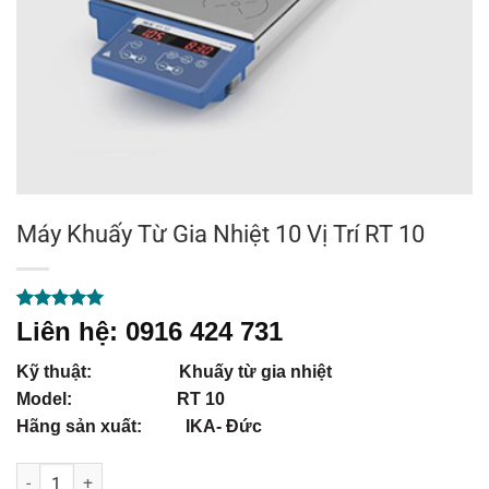
Máy Khuấy Từ Gia Nhiệt 10 Vị Trí RT 10
5.00
1
trên 5
Liên hệ: 0916 424 731
dựa trên
đánh giá
Kỹ thuật: Khuấy từ gia nhiệt
Model: RT 10
Hãng sản xuất: IKA- Đức
Máy Khuấy Từ Gia Nhiệt 10 Vị Trí RT 10 số lượng