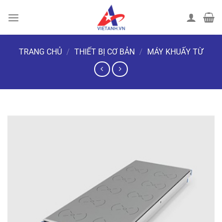
Chuyển
đến
nội
dung
TRANG CHỦ
/
THIẾT BỊ CƠ BẢN
/
MÁY KHUẤY TỪ