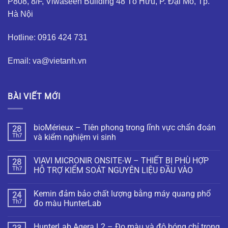
P808, 8/F, Viwaseen Building 48 Tố Hữu, P. Đại Mỗ, Tp.
Hà Nội
Hotline: 0916 424 731
Email: va@vietanh.vn
BÀI VIẾT MỚI
bioMérieux – Tiên phong trong lĩnh vực chẩn đoán
28
Th7
và kiểm nghiệm vi sinh
VIAVI MICRONIR ONSITE-W – THIẾT BỊ PHÙ HỢP
28
Th7
HỖ TRỢ KIỂM SOÁT NGUYÊN LIỆU ĐẦU VÀO
Kemin đảm bảo chất lượng bằng máy quang phổ
24
Th7
đo màu HunterLab
HunterLab Agera L2 – Đo màu và độ bóng chỉ trong