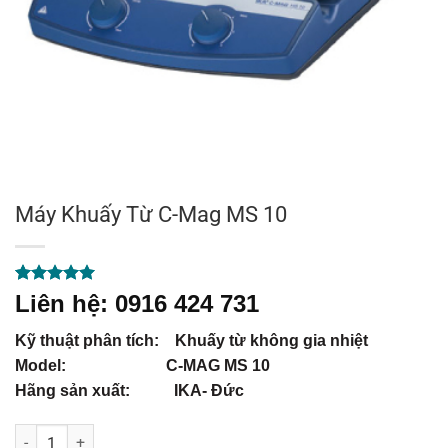
Máy Khuấy Từ C-Mag MS 10
5.00
1
trên 5
Liên hệ: 0916 424 731
dựa trên
đánh giá
Kỹ thuật phân tích: Khuấy từ không gia nhiệt
Model: C-MAG MS 10
Hãng sản xuất: IKA- Đức
Máy Khuấy Từ C-Mag MS 10 số lượng