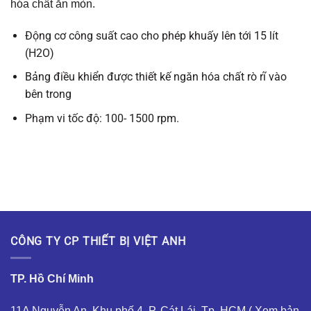
hóa chất ăn mòn.
Động cơ công suất cao cho phép khuấy lên tới 15 lít
(H2O)
Bảng điều khiển được thiết kế ngăn hóa chất rò rĩ vào
bên trong
Phạm vi tốc độ: 100- 1500 rpm.
CÔNG TY CP THIẾT BỊ VIỆT ANH
TP. Hồ Chí Minh
11A Nguyễn An, Khu phố 4, P. Cát Lái, Tp. HCM (
Xem bản