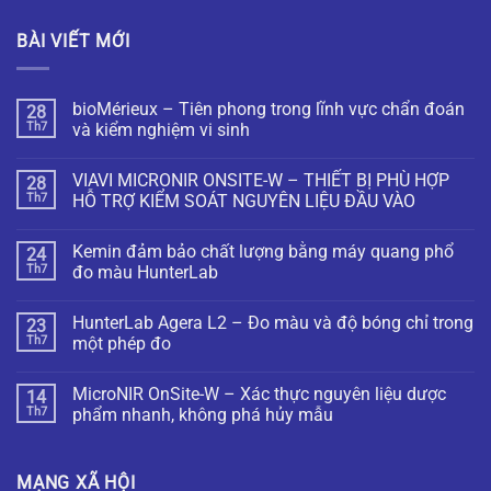
BÀI VIẾT MỚI
bioMérieux – Tiên phong trong lĩnh vực chẩn đoán
28
Th7
và kiểm nghiệm vi sinh
VIAVI MICRONIR ONSITE-W – THIẾT BỊ PHÙ HỢP
28
Th7
HỖ TRỢ KIỂM SOÁT NGUYÊN LIỆU ĐẦU VÀO
Kemin đảm bảo chất lượng bằng máy quang phổ
24
Th7
đo màu HunterLab
HunterLab Agera L2 – Đo màu và độ bóng chỉ trong
23
Th7
một phép đo
MicroNIR OnSite-W – Xác thực nguyên liệu dược
14
Th7
phẩm nhanh, không phá hủy mẫu
MẠNG XÃ HỘI