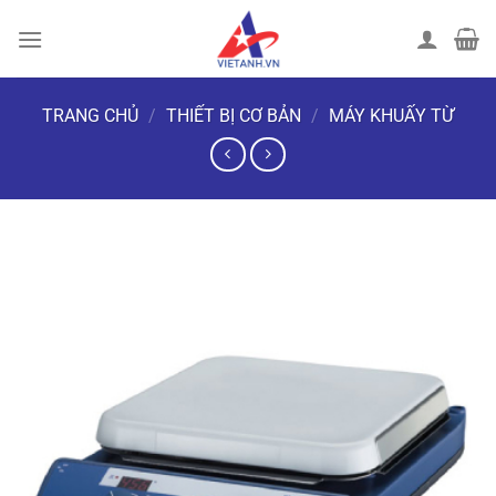
Chuyển
đến
nội
dung
TRANG CHỦ
/
THIẾT BỊ CƠ BẢN
/
MÁY KHUẤY TỪ