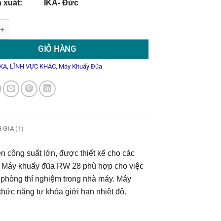
n xuất: IKA- Đức
 Đũa RW 28 Digital số lượng
GIỎ HÀNG
IKA
,
LĨNH VỰC KHÁC
,
Máy Khuấy Đũa
 GIÁ (1)
 công suất lớn, được thiết kế cho các
O). Máy khuấy đũa RW 28 phù hợp cho việc
 phòng thí nghiệm trong nhà máy. Máy
hức năng tự khóa giới hạn nhiệt độ.