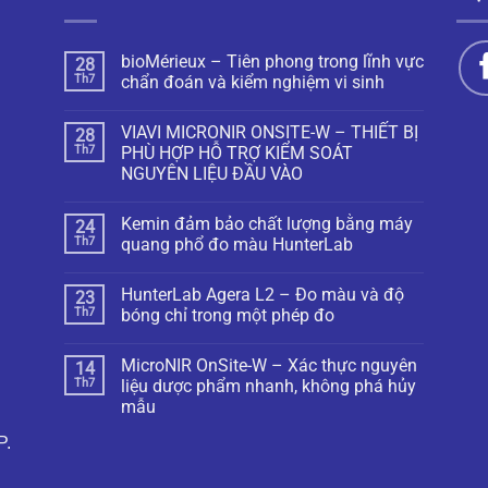
bioMérieux – Tiên phong trong lĩnh vực
28
Th7
chẩn đoán và kiểm nghiệm vi sinh
VIAVI MICRONIR ONSITE-W – THIẾT BỊ
28
Th7
PHÙ HỢP HỖ TRỢ KIỂM SOÁT
NGUYÊN LIỆU ĐẦU VÀO
Kemin đảm bảo chất lượng bằng máy
24
Th7
quang phổ đo màu HunterLab
HunterLab Agera L2 – Đo màu và độ
23
Th7
bóng chỉ trong một phép đo
MicroNIR OnSite-W – Xác thực nguyên
14
Th7
liệu dược phẩm nhanh, không phá hủy
mẫu
P.