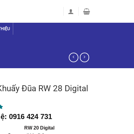
THIỆU
huấy Đũa RW 28 Digital
5
ệ: 0916 424 731
: RW 20 Digital