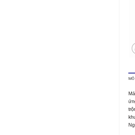
MÔ
Máy
ứng
tr
khu
Ngo