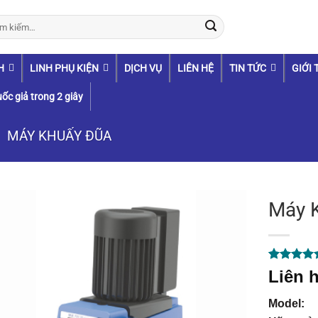
:
H
LINH PHỤ KIỆN
DỊCH VỤ
LIÊN HỆ
TIN TỨC
GIỚI 
ốc giả trong 2 giây
MÁY KHUẤY ĐŨA
Máy K
5.00
1
trên 
Liên h
dựa trên
đánh giá
Model