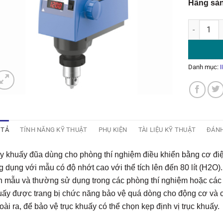
Hãng sả
Máy Khuấy
Danh mục:
 TẢ
TÍNH NĂNG KỸ THUẬT
PHỤ KIỆN
TÀI LIỆU KỸ THUẬT
ĐÁNH
 khuấy đũa dùng cho phòng thí nghiệm điều khiển bằng cơ điện
 dụng với mẫu có độ nhớt cao với thể tích lên đến 80 lít (H2
ộn mẫu và thường sử dụng trong các phòng thí nghiệm hoặc các
ấy được trang bị chức năng bảo vệ quá dòng cho động cơ và c
ài ra, để bảo vệ trục khuấy có thể chọn kẹp định vị trục khuấy.