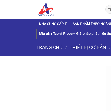
Chuyển
Tìm
đến
kiếm
nội
dung
NHÀ CUNG CẤP
SẢN PHẨM THEO NGÀN
MicroNir Tablet Probe – Giải pháp phát hiện thu
TRANG CHỦ
/
THIẾT BỊ CƠ BẢN
/