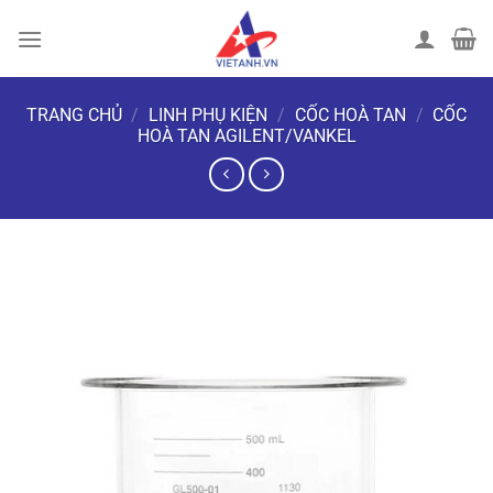
Chuyển
đến
nội
dung
TRANG CHỦ
/
LINH PHỤ KIỆN
/
CỐC HOÀ TAN
/
CỐC
HOÀ TAN AGILENT/VANKEL