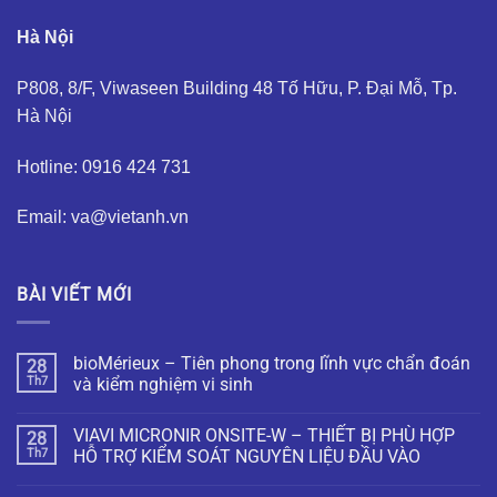
Hà Nội
P808, 8/F, Viwaseen Building 48 Tố Hữu, P. Đại Mỗ, Tp.
Hà Nội
Hotline: 0916 424 731
Email: va@vietanh.vn
BÀI VIẾT MỚI
bioMérieux – Tiên phong trong lĩnh vực chẩn đoán
28
Th7
và kiểm nghiệm vi sinh
VIAVI MICRONIR ONSITE-W – THIẾT BỊ PHÙ HỢP
28
Th7
HỖ TRỢ KIỂM SOÁT NGUYÊN LIỆU ĐẦU VÀO