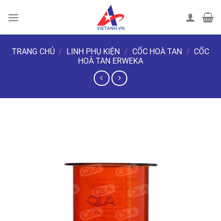
Chuyển
đến
nội
dung
TRANG CHỦ
/
LINH PHỤ KIỆN
/
CỐC HOÀ TAN
/
CỐC
HOÀ TAN ERWEKA