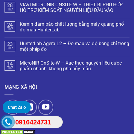
VIAVI MICRONIR ONSITE-W – THIẾT BỊ PHÙ HỢP
28
Th7
HỖ TRỢ KIỂM SOÁT NGUYÊN LIỆU ĐẦU VÀO
Kemin đảm bảo chất lượng bằng máy quang phổ
24
Th7
đo màu HunterLab
HunterLab Agera L2 – Đo màu và độ bóng chỉ trong
23
Th7
một phép đo
MicroNIR OnSite-W – Xác thực nguyên liệu dược
14
Th7
phẩm nhanh, không phá hủy mẫu
MẠNG XÃ HỘI
Chat Zalo
0916424731