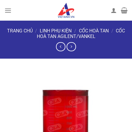
Chuyển
đến
nội
dung
TRANG CHỦ
/
LINH PHỤ KIỆN
/
CỐC HOÀ TAN
/
CỐC
HOÀ TAN AGILENT/VANKEL