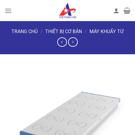
Chuyển
đến
nội
dung
TRANG CHỦ
/
THIẾT BỊ CƠ BẢN
/
MÁY KHUẤY TỪ