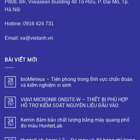
P808, 8/F, Viwaseen Building 48 Tố Hữu, P. Đại Mỗ, Tp.
Hà Nội
Hotline: 0916 424 731
Email: va@vietanh.vn
BÀI VIẾT MỚI
bioMérieux – Tiên phong trong lĩnh vực chẩn đoán
28
Th7
và kiểm nghiệm vi sinh
VIAVI MICRONIR ONSITE-W – THIẾT BỊ PHÙ HỢP
28
Th7
HỖ TRỢ KIỂM SOÁT NGUYÊN LIỆU ĐẦU VÀO
Kemin đảm bảo chất lượng bằng máy quang phổ
24
Th7
đo màu HunterLab