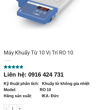
Máy Khuấy Từ 10 Vị Trí RO 10
5.00
1
trên 5
Liên hệ: 0916 424 731
dựa trên
đánh giá
Kỹ thuật phân tích: Khuấy từ không gia nhiệt
Model: RO 10
Hãng sản xuất: IKA- Đức
Máy Khuấy Từ 10 Vị Trí RO 10 số lượng